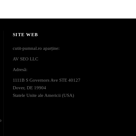
SITE WEB
cutit-pumnal.ro aparține:
AV SEO LLC
Adresă:
1111B S Governors Ave STE 40127
Dover, DE 19904
Statele Unite ale Americii (USA)
o