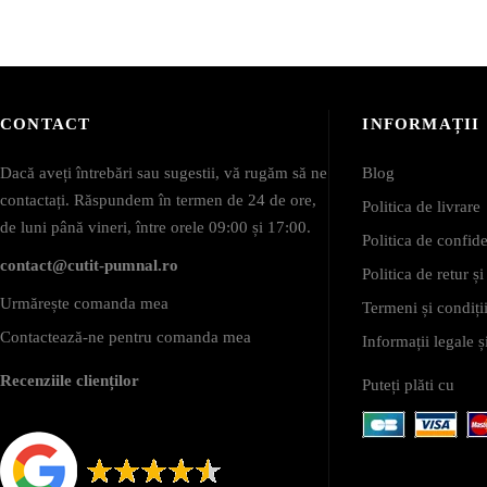
CONTACT
INFORMAȚII
Dacă aveți întrebări sau sugestii, vă rugăm să ne
Blog
contactați. Răspundem în termen de 24 de ore,
Politica de livrare
de luni până vineri, între orele 09:00 și 17:00.
Politica de confide
contact@cutit-pumnal.ro
Politica de retur ș
Urmărește comanda mea
Termeni și condiții
Contactează-ne pentru comanda mea
Informații legale
Recenziile clienților
Puteți plăti cu