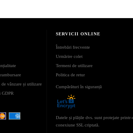
SERVICII ONLINE
Întrebări frecvente
Urmărire colet
nțialitate
Termeni de utilizare
i rambursare
Politica de retur
 de vânzare și utilizare
Cumpărături în siguranță
 și GDPR
Datele și plățile dvs. sunt protejate printr-
conexiune SSL criptată.