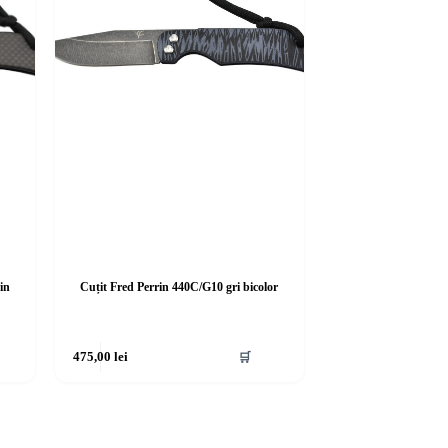
in
Cuțit Fred Perrin 440C/G10 gri bicolor
475,00
lei
🛒