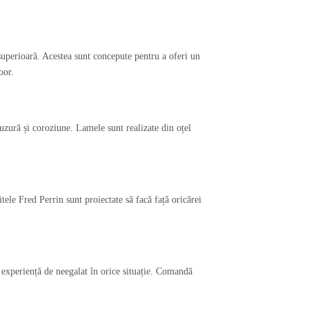
superioară. Acestea sunt concepute pentru a oferi un
oor.
 uzură și coroziune. Lamele sunt realizate din oțel
tele Fred Perrin sunt proiectate să facă față oricărei
experiență de neegalat în orice situație. Comandă