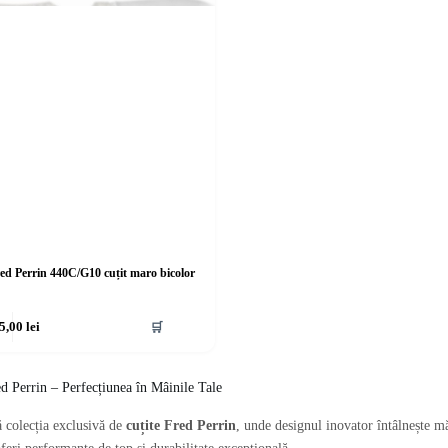
ed Perrin 440C/G10 cuțit maro bicolor
5,00
lei
🛒
ed Perrin – Perfecțiunea în Mâinile Tale
 colecția exclusivă de
cuțite Fred Perrin
, unde designul inovator întâlnește măi