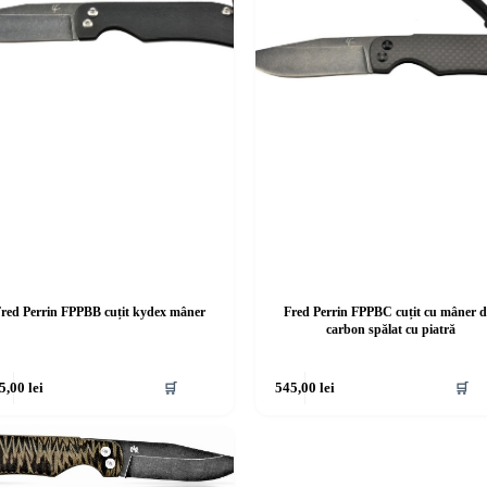
red Perrin FPPBB cuțit kydex mâner
Fred Perrin FPPBC cuțit cu mâner d
carbon spălat cu piatră
5,00
lei
🛒
545,00
lei
🛒