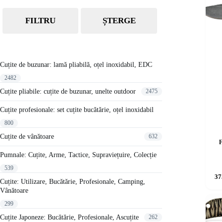
FILTRU
ȘTERGE
Cuțite de buzunar: lamă pliabilă, oțel inoxidabil, EDC
2482
Cuțite pliabile: cuțite de buzunar, unelte outdoor
2475
Cuțite profesionale: set cuțite bucătărie, oțel inoxidabil
800
Cuțite de vânătoare
632
F
Pumnale: Cuțite, Arme, Tactice, Supraviețuire, Colecție
539
37
Cuțite: Utilizare, Bucătărie, Profesionale, Camping,
Vânătoare
299
Cuțite Japoneze: Bucătărie, Profesionale, Ascuțite
262