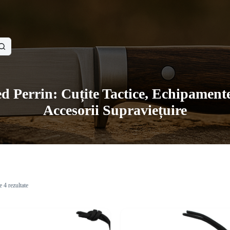
ed Perrin: Cuțite Tactice, Echipament
Accesorii Supraviețuire
e 4 rezultate