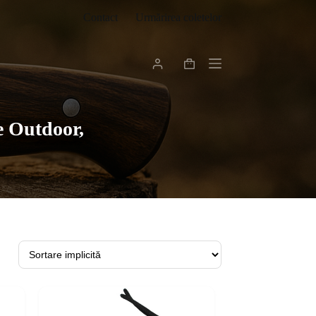
Contact
Urmărirea coletelor
Coș
de
cumpărături
e Outdoor,