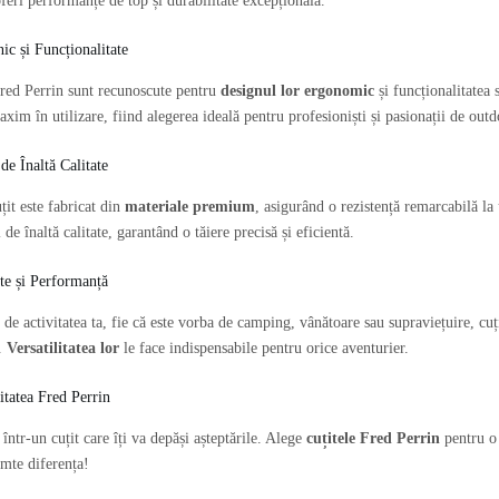
feri performanțe de top și durabilitate excepțională.
ic și Funcționalitate
Fred Perrin sunt recunoscute pentru
designul lor ergonomic
și funcționalitatea 
xim în utilizare, fiind alegerea ideală pentru profesioniști și pasionații de outd
de Înaltă Calitate
țit este fabricat din
materiale premium
, asigurând o rezistență remarcabilă la
 de înaltă calitate, garantând o tăiere precisă și eficientă.
ate și Performanță
 de activitatea ta, fie că este vorba de camping, vânătoare sau supraviețuire, cuți
i.
Versatilitatea lor
le face indispensabile pentru orice aventurier.
itatea Fred Perrin
 într-un cuțit care îți va depăși așteptările. Alege
cuțitele Fred Perrin
pentru o 
imte diferența!