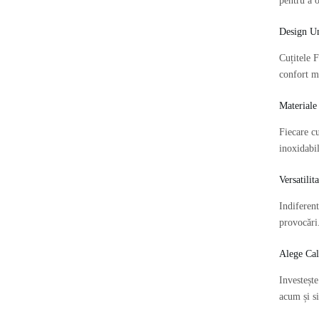
pentru a o
Design Un
Cuțitele 
confort ma
Materiale 
Fiecare cu
inoxidabil
Versatilit
Indiferent
provocăr
Alege Cal
Investește
acum și s