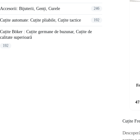
Accesorii: Bijuterii, Genți, Curele
246
Cuțite automate: Cuțite pliabile, Cuțite tactice
192
Cuțite Böker : Cuțite germane de buzunar, Cuțite de
calitate superioară
192
Fr
47
Cuțite Fr
Descoperă