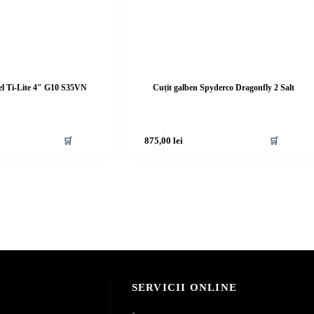
eel Ti-Lite 4″ G10 S35VN
Cuțit galben Spyderco Dragonfly 2 Salt
🛒
875,00
lei
🛒
SERVICII ONLINE