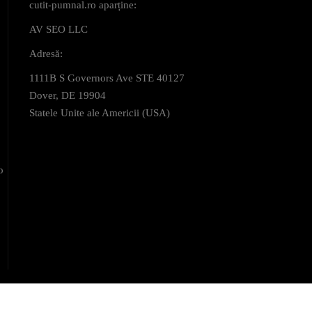
cutit-pumnal.ro aparține:
AV SEO LLC
Adresă:
1111B S Governors Ave STE 40127
Dover, DE 19904
Statele Unite ale Americii (USA)
o