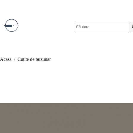
Sari
la
conținut
Niciun
rezultat
Acasă
/
Cuțite de buzunar