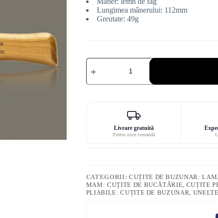
Mâner: lemn de fag
Lungimea mânerului: 112mm
Greutate: 49g
Cantitate
2007
Cuțit
MAM
-
mâner
112mm
Livrare gratuită
Exped
Pentru orice comandă
L
CATEGORII:
CUȚITE DE BUZUNAR: LAMĂ
MAM: CUȚITE DE BUCĂTĂRIE, CUȚITE P
PLIABILE: CUȚITE DE BUZUNAR, UNELT