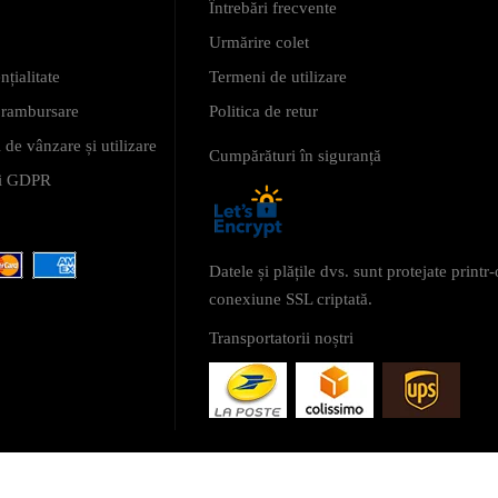
Întrebări frecvente
Urmărire colet
nțialitate
Termeni de utilizare
i rambursare
Politica de retur
 de vânzare și utilizare
Cumpărături în siguranță
 și GDPR
Datele și plățile dvs. sunt protejate printr-
conexiune SSL criptată.
Transportatorii noștri