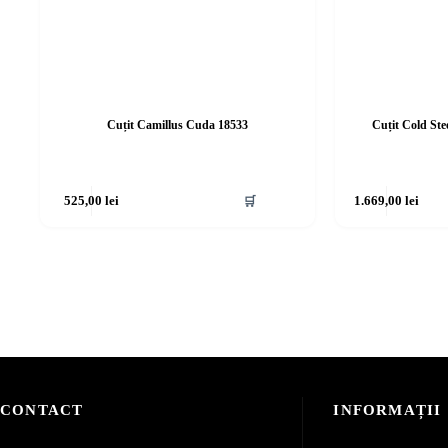
Cuțit Camillus Cuda 18533
Cuțit Cold St
525,00
lei
🛒
1.669,00
lei
CONTACT
INFORMAȚII