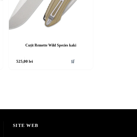
Cuțit Remette Wild Species kaki
525,00
lei
🛒
SITE WEB