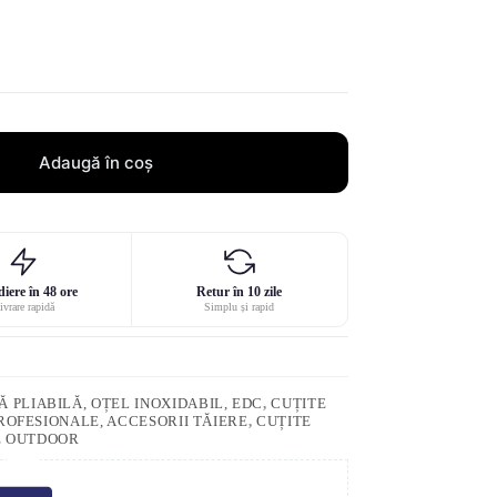
Adaugă în coș
iere în 48 ore
Retur în 10 zile
ivrare rapidă
Simplu și rapid
 PLIABILĂ, OȚEL INOXIDABIL, EDC
,
CUȚITE
ROFESIONALE, ACCESORII TĂIERE
,
CUȚITE
E OUTDOOR