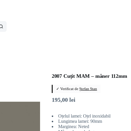
2007 Cuțit MAM – mâner 112mm
✓ Verificat de
Ștefan Stan
195,00
lei
Oțelul lamei: Oțel inoxidabil
Lungimea lamei: 90mm
Marginea: Neted