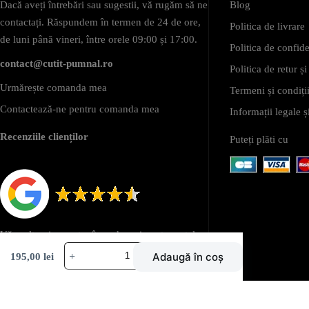
Dacă aveți întrebări sau sugestii, vă rugăm să ne
Blog
contactați. Răspundem în termen de 24 de ore,
Politica de livrare
de luni până vineri, între orele 09:00 și 17:00.
Politica de confide
contact@cutit-pumnal.ro
Politica de retur ș
Urmărește comanda mea
Termeni și condiții
Contactează-ne pentru comanda mea
Informații legale
Recenziile clienților
Puteți plăti cu
Vă mulțumim pentru încredere și pentru sutele
Cantitate
de recenzii pozitive din partea clienților noștri.
Adaugă în coș
195,00
lei
2007
Cuțit
MAM
-
mâner