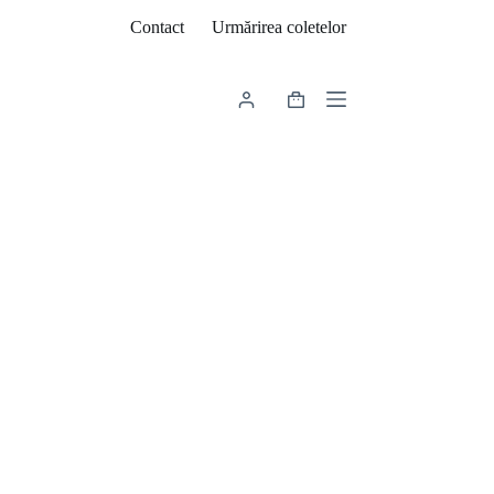
Contact
Urmărirea coletelor
Coș
de
cumpărături