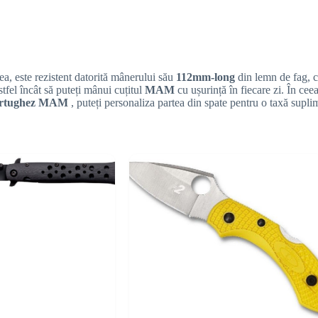
ea, este rezistent datorită mânerului său
112mm-long
din lemn de fag, c
tfel încât să puteți mânui cuțitul
MAM
cu ușurință în fiecare zi. În cee
 portughez MAM
, puteți personaliza partea din spate pentru o taxă supli