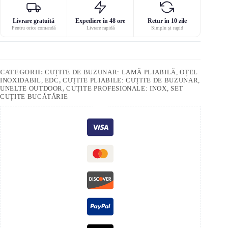
Livrare gratuită
Expediere în 48 ore
Retur în 10 zile
Pentru orice comandă
Livrare rapidă
Simplu și rapid
CATEGORII:
CUȚITE DE BUZUNAR: LAMĂ PLIABILĂ, OȚEL
INOXIDABIL, EDC
,
CUȚITE PLIABILE: CUȚITE DE BUZUNAR,
UNELTE OUTDOOR
,
CUȚITE PROFESIONALE: INOX, SET
CUȚITE BUCĂTĂRIE