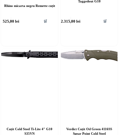
Taggedout G10
Rhino micarta negru Remette cuțit
525,00
lei
2.315,00
lei
🛒
🛒
Cuțit Cold Steel Ti-Lite 4″ G10
Verdict Cuțit Od Green 4116SS
S35VN
Spear Point Cold Steel