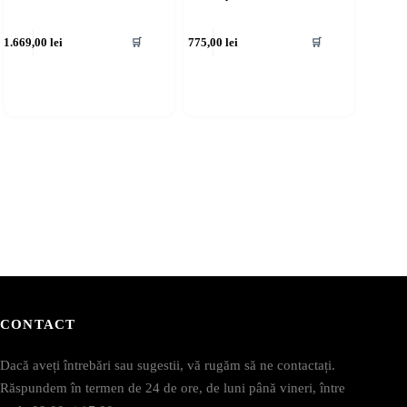
1.669,00
lei
775,00
lei
🛒
🛒
CONTACT
Dacă aveți întrebări sau sugestii, vă rugăm să ne contactați.
Răspundem în termen de 24 de ore, de luni până vineri, între