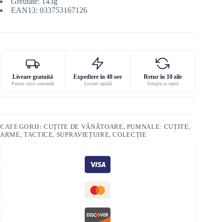
Greutate: 143g
EAN13: 033753167126
Livrare gratuită
Expediere în 48 ore
Retur în 10 zile
Pentru orice comandă
Livrare rapidă
Simplu și rapid
CATEGORII:
CUȚITE DE VÂNĂTOARE
,
PUMNALE: CUȚITE,
ARME, TACTICE, SUPRAVIEȚUIRE, COLECȚIE