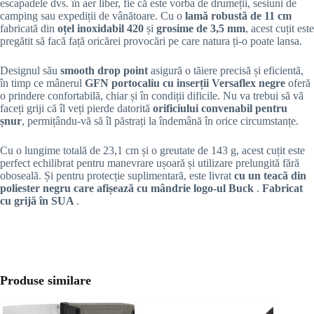
escapadele dvs. în aer liber, fie că este vorba de drumeții, sesiuni de
camping sau expediții de vânătoare. Cu o
lamă robustă de 11 cm
fabricată din
oțel inoxidabil 420
și
grosime de 3,5 mm
, acest cuțit este
pregătit să facă față oricărei provocări pe care natura ți-o poate lansa.
Designul său
smooth drop point
asigură o tăiere precisă și eficientă,
în timp ce mânerul
GFN portocaliu cu inserții Versaflex negre
oferă
o prindere confortabilă, chiar și în condiții dificile. Nu va trebui să vă
faceți griji că îl veți pierde datorită
orificiului convenabil pentru
șnur
, permițându-vă să îl păstrați la îndemână în orice circumstanțe.
Cu o lungime totală de 23,1 cm și o greutate de 143 g, acest cuțit este
perfect echilibrat pentru manevrare ușoară și utilizare prelungită fără
oboseală. Și pentru protecție suplimentară, este livrat
cu un teacă din
poliester negru care afișează cu mândrie logo-ul Buck
.
Fabricat
cu grijă în SUA
.
Produse similare