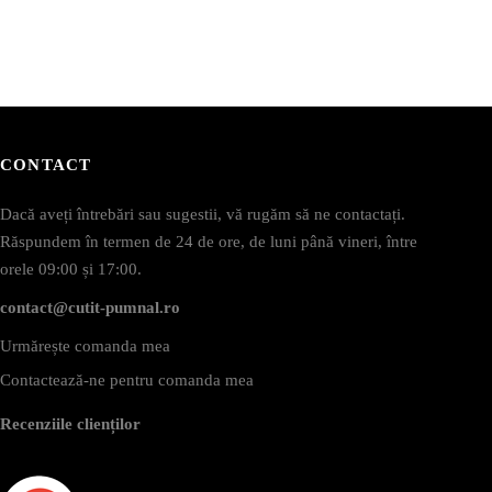
CONTACT
Dacă aveți întrebări sau sugestii, vă rugăm să ne contactați.
Răspundem în termen de 24 de ore, de luni până vineri, între
orele 09:00 și 17:00.
contact@cutit-pumnal.ro
Urmărește comanda mea
Contactează-ne pentru comanda mea
Recenziile clienților