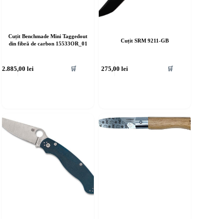
Cuțit Benchmade Mini Taggedout
Cuțit SRM 9211-GB
din fibră de carbon 15533OR_01
2.885,00
lei
275,00
lei
🛒
🛒