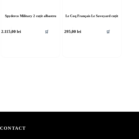
Spyderco Military 2 cuțit albastru
Le Coq Français Le Savoyard cuțit
2.115,00
lei
295,00
lei
🛒
🛒
CONTACT