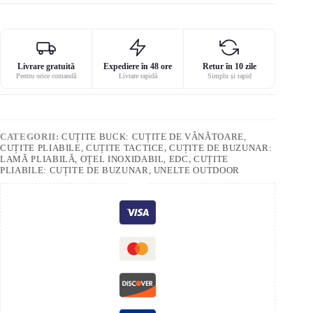
Livrare gratuită
Expediere în 48 ore
Retur în 10 zile
Pentru orice comandă
Livrare rapidă
Simplu și rapid
CATEGORII:
CUȚITE BUCK: CUȚITE DE VÂNĂTOARE,
CUȚITE PLIABILE, CUȚITE TACTICE
,
CUȚITE DE BUZUNAR:
LAMĂ PLIABILĂ, OȚEL INOXIDABIL, EDC
,
CUȚITE
PLIABILE: CUȚITE DE BUZUNAR, UNELTE OUTDOOR