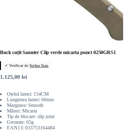
Buck cuțit Saunter Clip verde micarta punct 0250GRS1
✓ Verificat de
Ștefan Stan
1.125,00
lei
Oțelul lamei: 154CM
Lungimea lamei: 60mm
Marginea: Smooth
Mâner: Micarta
Tip de blocare: slip joint
Greutate: 65g
EAN13: 033753164484