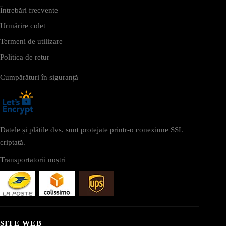
Întrebări frecvente
Urmărire colet
Termeni de utilizare
Politica de retur
Cumpărături în siguranță
Datele și plățile dvs. sunt protejate printr-o conexiune SSL
criptată.
Transportatorii noștri
SITE WEB