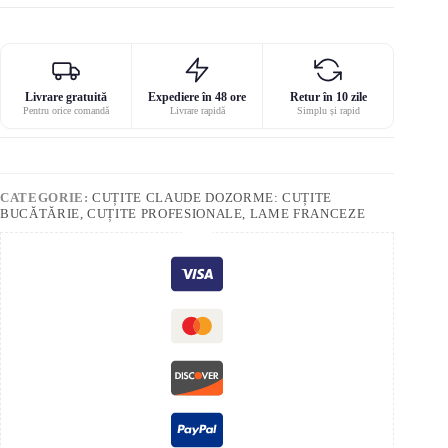
Livrare gratuită
Expediere în 48 ore
Retur în 10 zile
Pentru orice comandă
Livrare rapidă
Simplu și rapid
CATEGORIE:
CUȚITE CLAUDE DOZORME: CUȚITE
BUCĂTĂRIE, CUȚITE PROFESIONALE, LAME FRANCEZE