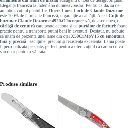
ornamente din lemn de măslin
adăugând o notă de design/original.
Eleganța franceză la îndemâna dumneavoastră! Pentru că da, să ne
amintim, cuțitul pliabil
Le Thiers Liner Lock de Claude Dozorme
este 100% de fabricație franceză, o garanție a calității. Acest
Cuțit de
buzunar Claude Dozorme 4920.O
încorporează, de asemenea, o
cârligă de centură
care poate acționa și ca
purtător de facturi
: foarte
practic pentru a transporta puțini bani în aventuri! Desigur, nu trebuie
să uităm de prezența unei lame din oțel
X50CrMoV15 cu emoutură
fină și precisă
, ascuțime, precum și rezistență excelentă! Lama poate
fi personalizată pe spate, perfect pentru a oferi cuțitul ca cadou cuiva
sau doar pentru a vă trata.
Produse similare