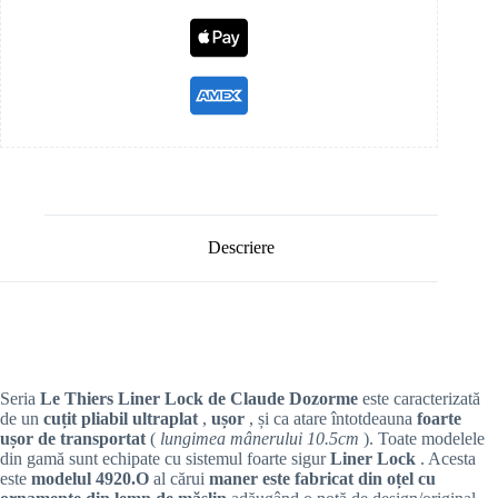
Descriere
Seria
Le Thiers Liner Lock de Claude Dozorme
este caracterizată
de un
cuțit pliabil ultraplat
,
ușor
, și ca atare întotdeauna
foarte
ușor de transportat
(
lungimea mânerului 10.5cm
). Toate modelele
din gamă sunt echipate cu sistemul foarte sigur
Liner Lock
. Acesta
este
modelul 4920.O
al cărui
maner este fabricat din oțel cu