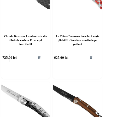
Claude Dozorme London cuțit din
Le Thiers Dozorme liner lock cuțit
fibră de carbon 11cm oțel
pliabil F. Groslière – mâinile pe
inoxidabil
șolduri
725,00
lei
625,00
lei
🛒
🛒