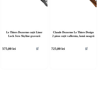
Le Thiers Dozorme cuțit Liner
Claude Dozorme Le Thiers Design
Lock Jero Skyline gravură
2 piese cuțit vallernia, lamă neagră
575,00
lei
725,00
lei
🛒
🛒