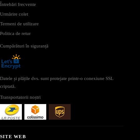
Întrebări frecvente
Urmărire colet
Termeni de utilizare
Politica de retur
Cumpărături în siguranță
Datele și plățile dvs. sunt protejate printr-o conexiune SSL
criptată.
Transportatorii noștri
SITE WEB