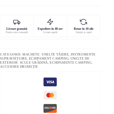
Livrare gratuită
Expediere în 48 ore
Retur în 10 zile
Pentru orice comandă
Livrare rapidă
Simplu și rapid
CATEGORII:
MACHETE: UNELTE TĂIERE, INSTRUMENTE
SUPRAVIEȚUIRE, ECHIPAMENT CAMPING
,
UNELTE DE
EXTERIOR: SCULE GRĂDINĂ, ECHIPAMENTE CAMPING,
ACCESORII DRUMEȚIE