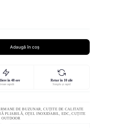
Adaugă în coș
iere în 48 ore
Retur în 10 zile
ivrare rapidă
Simplu și rapid
ERMANE DE BUZUNAR, CUȚITE DE CALITATE
Ă PLIABILĂ, OȚEL INOXIDABIL, EDC
,
CUȚITE
E OUTDOOR