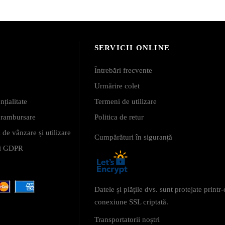
SERVICII ONLINE
Întrebări frecvente
Urmărire colet
nțialitate
Termeni de utilizare
i rambursare
Politica de retur
 de vânzare și utilizare
Cumpărături în siguranță
 și GDPR
Datele și plățile dvs. sunt protejate printr-
conexiune SSL criptată.
Transportatorii noștri