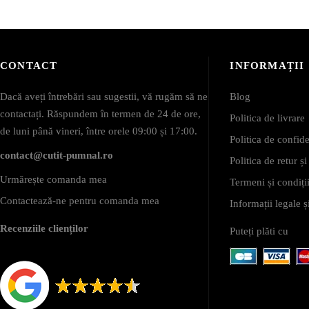
CONTACT
INFORMAȚII
Dacă aveți întrebări sau sugestii, vă rugăm să ne
Blog
contactați. Răspundem în termen de 24 de ore,
Politica de livrare
de luni până vineri, între orele 09:00 și 17:00.
Politica de confide
contact@cutit-pumnal.ro
Politica de retur ș
Urmărește comanda mea
Termeni și condiții
Contactează-ne pentru comanda mea
Informații legale
Recenziile clienților
Puteți plăti cu