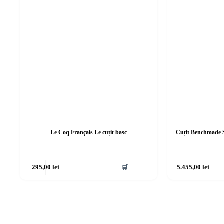
Le Coq Français Le cuțit basc
Cuțit Benchmade S
295,00
lei
🛒
5.455,00
lei