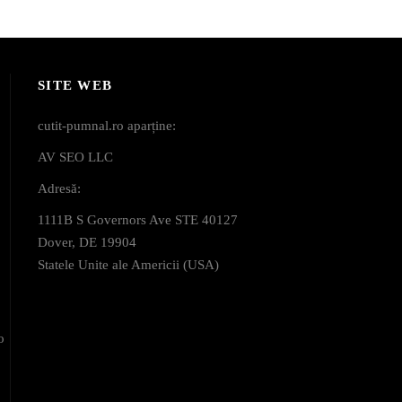
SITE WEB
cutit-pumnal.ro aparține:
AV SEO LLC
Adresă:
1111B S Governors Ave STE 40127
Dover, DE 19904
Statele Unite ale Americii (USA)
o