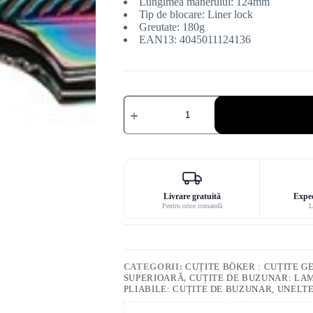
Lungimea mânerului: 124mm
Tip de blocare: Liner lock
Greutate: 180g
EAN13: 4045011124136
Cantitate
Cuțit
Böker
Magnum
Rainbow
Mermaid
Livrare gratuită
Exped
Pentru orice comandă
L
CATEGORII:
CUȚITE BÖKER : CUȚITE G
SUPERIOARĂ
,
CUȚITE DE BUZUNAR: LAM
PLIABILE: CUȚITE DE BUZUNAR, UNELT