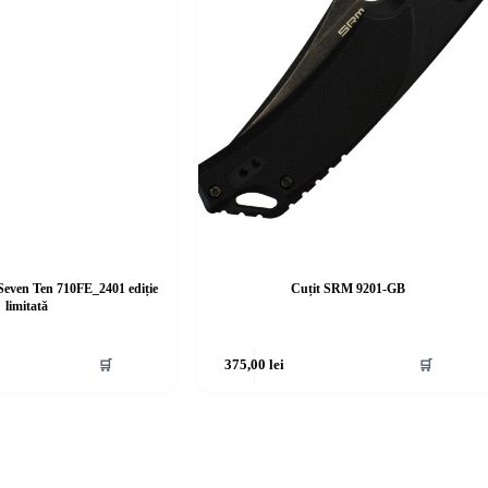
even Ten 710FE_2401 ediție
Cuțit SRM 9201-GB
limitată
🛒
375,00
lei
🛒