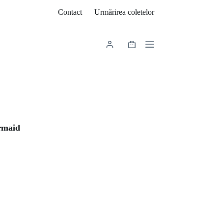
Contact
Urmărirea coletelor
Coș
de
cumpărături
rmaid