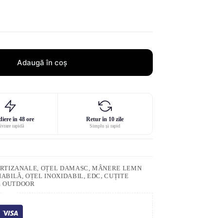
Adaugă în coș
iere în 48 ore
Retur în 10 zile
ivrare rapidă
Simplu și rapid
 ARTIZANALE, OȚEL DAMASC, MÂNERE LEMN
ABILĂ, OȚEL INOXIDABIL, EDC
,
CUȚITE
E OUTDOOR