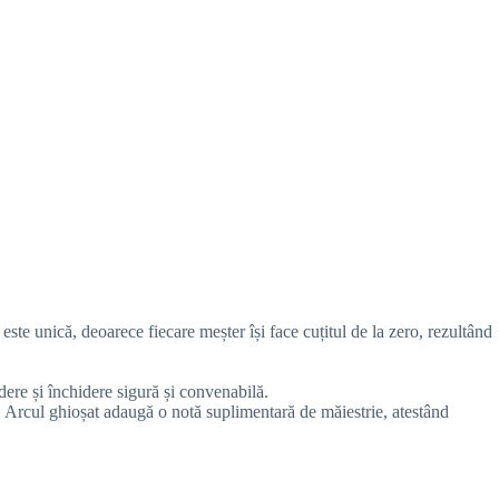
 este unică, deoarece fiecare meșter își face cuțitul de la zero, rezultând
dere și închidere sigură și convenabilă.
c. Arcul ghioșat adaugă o notă suplimentară de măiestrie, atestând