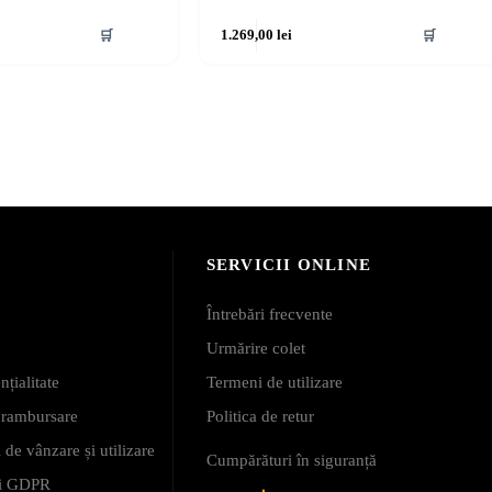
🛒
1.269,00
lei
🛒
SERVICII ONLINE
Întrebări frecvente
Urmărire colet
nțialitate
Termeni de utilizare
i rambursare
Politica de retur
 de vânzare și utilizare
Cumpărături în siguranță
 și GDPR