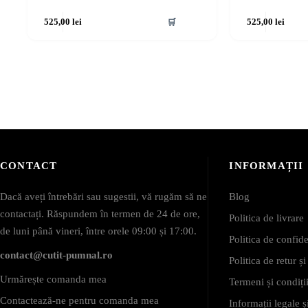
525,00
lei
🛒
525,00
lei
CONTACT
INFORMAȚII
Dacă aveți întrebări sau sugestii, vă rugăm să ne
Blog
contactați. Răspundem în termen de 24 de ore,
Politica de livrare
de luni până vineri, între orele 09:00 și 17:00.
Politica de confide
contact@cutit-pumnal.ro
Politica de retur ș
Urmărește comanda mea
Termeni și condiții
Contactează-ne pentru comanda mea
Informații legale