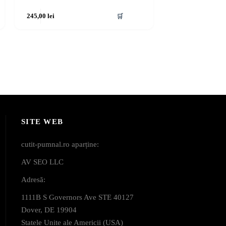
245,00
lei
🛒
SITE WEB
cutit-pumnal.ro aparține:
AV SEO LLC
Adresă:
1111B S Governors Ave STE 40127
Dover, DE 19904
Statele Unite ale Americii (USA)