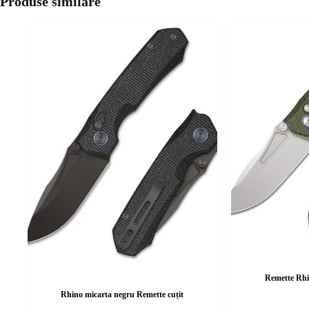
Produse similare
Remette Rhi
Rhino micarta negru Remette cuțit