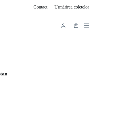
Contact
Urmărirea coletelor
Coș
de
cumpărături
stan