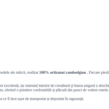
odele ale mărcii, realizat
100% artizanat cambodgian
. Fiecare piesă
re excelentă, iar sistemul interior de crestătură și buton asigură o deschi
cm, oferind o prindere confortabilă și plăcută din punct de vedere esteti
ea ce îl face ușor de transportat și depozitat în siguranță.