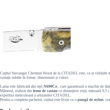
Cuțitul Stavanger Chestnut Wood de la CITADEL este, ca și celelalte m
variații subtile în forme, dimensiuni și culori.
Lama este fabricată din oțel
N690Co
, care garantează o muchie de tăie
Mânerul, realizat din
lemn de castan
cu distanțiere roșii, măsoară 9,5 
expertiza meticuloasă a artizanilor CITADEL.
Pentru a completa pachetul, cuțitul este livrat cu o
pungă de nylon
, ce