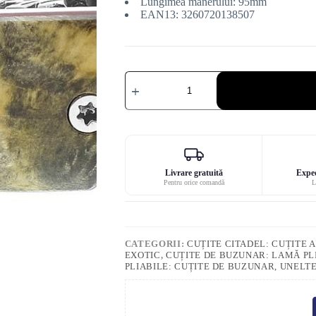
Lungimea mânerului: 95mm
EAN13: 3260720138507
Cantitate
Cuțit
Citadel
Stavanger
lemn
de
castan
Livrare gratuită
Exped
Pentru orice comandă
L
CATEGORII:
CUȚITE CITADEL: CUȚITE
EXOTIC
,
CUȚITE DE BUZUNAR: LAMĂ PLI
PLIABILE: CUȚITE DE BUZUNAR, UNELT