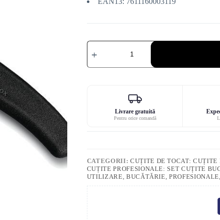
EAN13: 7611160003119
Cantitate
Cuțit
de
birou
Victorinox
8
cm
cu
dinți
Livrare gratuită
Exped
Pentru orice comandă
L
CATEGORII:
CUȚITE DE TOCAT: CUȚIT
CUȚITE PROFESIONALE: SET CUȚITE BU
UTILIZARE, BUCĂTĂRIE, PROFESIONAL