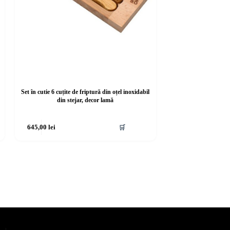
Set în cutie 6 cuțite de friptură din oțel inoxidabil
din stejar, decor lamă
645,00
lei
🛒