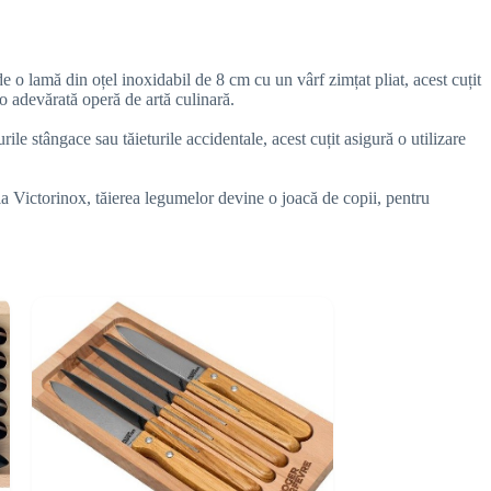
e o lamă din oțel inoxidabil de 8 cm cu un vârf zimțat pliat, acest cuțit
o adevărată operă de artă culinară.
e stângace sau tăieturile accidentale, acest cuțit asigură o utilizare
la Victorinox, tăierea legumelor devine o joacă de copii, pentru