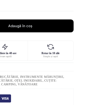
Adaugă în coș
iere în 48 ore
Retur în 10 zile
ivrare rapidă
Simplu și rapid
E BUCĂTĂRIE, INSTRUMENTE MĂRUNȚIRE
,
CĂTĂRIE, OȚEL INOXIDABIL
,
CUȚITE:
E, CAMPING, VÂNĂTOARE