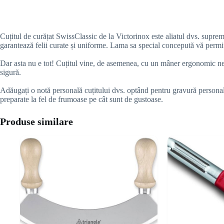
Cuțitul de curățat SwissClassic de la Victorinox este aliatul dvs. suprem
garantează felii curate și uniforme. Lama sa special concepută vă permite
Dar asta nu e tot! Cuțitul vine, de asemenea, cu un mâner ergonomic negru
sigură.
Adăugați o notă personală cuțitului dvs. optând pentru gravură personali
preparate la fel de frumoase pe cât sunt de gustoase.
Produse similare