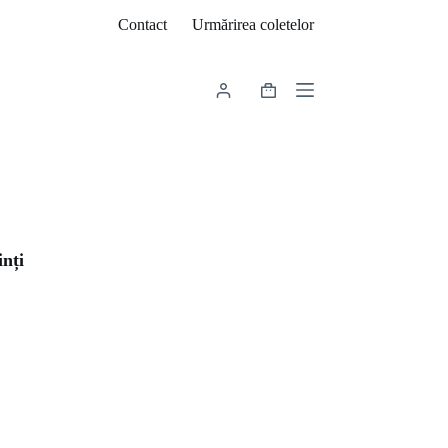
Contact
Urmărirea coletelor
Coș
de
cumpărături
inți