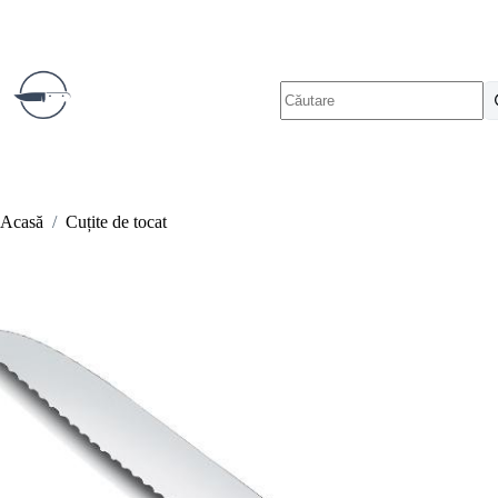
Sari
la
conținut
Niciun
rezultat
Acasă
/
Cuțite de tocat