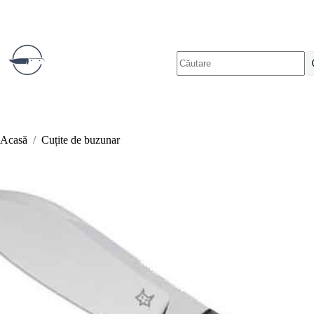
Sari
la
conținut
Niciun
rezultat
Acasă
/
Cuțite de buzunar