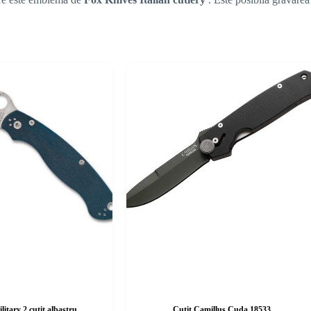
itary 2 cuțit albastru
Cuțit Camillus Cuda 18533