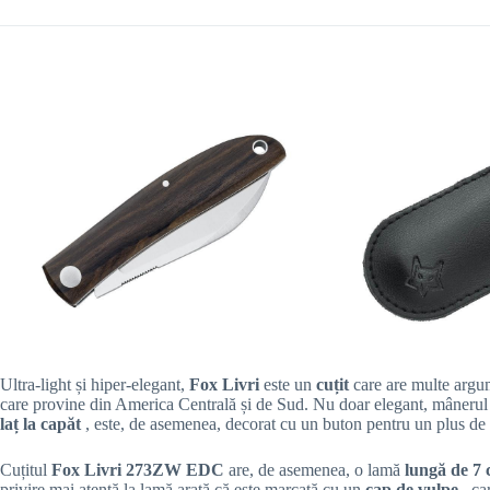
Ultra-light și hiper-elegant,
Fox Livri
este un
cuțit
care are multe argu
care provine din America Centrală și de Sud. Nu doar elegant, mâneru
laț la capăt
, este, de asemenea, decorat cu un buton pentru un plus de s
Cuțitul
Fox Livri 273ZW EDC
are, de asemenea, o lamă
lungă de 7 
privire mai atentă la lamă arată că este marcată cu un
cap de vulpe
, c