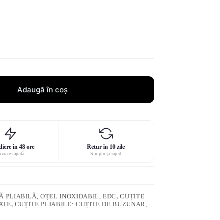
Adaugă în coș
iere în 48 ore
Retur în 10 zile
ivrare rapidă
Simplu și rapid
 PLIABILĂ, OȚEL INOXIDABIL, EDC
,
CUȚITE
ATE
,
CUȚITE PLIABILE: CUȚITE DE BUZUNAR,