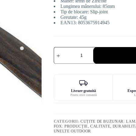
Mâner: lemn de Ziricote
Lungimea mânerului: 85mm
Tip de blocare: Slip-joint
Greutate: 45g
EAN13: 8053675914945
Cantitate
Cuțit
Fox
Livri
ziricote
Livrare gratuită
Exped
Pentru orice comandă
L
CATEGORII:
CUȚITE DE BUZUNAR: LAMĂ
FOX: PRODUCȚIE, CALITATE, DURABILIT
UNELTE OUTDOOR