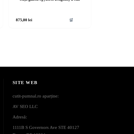
875,00
lei
🛒
SITE WEB
cutit-pumnal.ro aparține:
AV SEO LLC
Adresă:
1111B S Governors Ave STE 40127