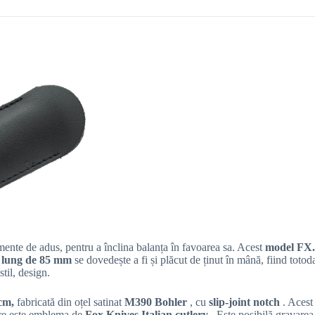
mente de adus, pentru a înclina balanța în favoarea sa. Acest
model F
l
lung de 85 mm
se dovedește a fi și plăcut de ținut în mână, fiind totod
til, design.
cm,
fabricată din oțel satinat
M390 Bohler
, cu
slip-joint notch
. Acest 
are este emblema de
Fox Knives Italian cutlery
. Este posibilă gravare