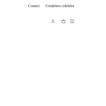
Contact
Urmărirea coletelor
Coș
de
cumpărături