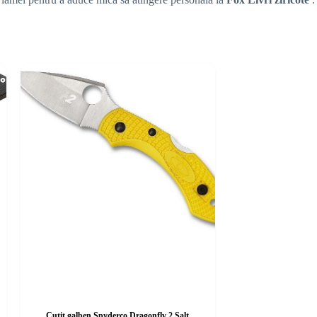
Cuțit galben Spyderco Dragonfly 2 Salt