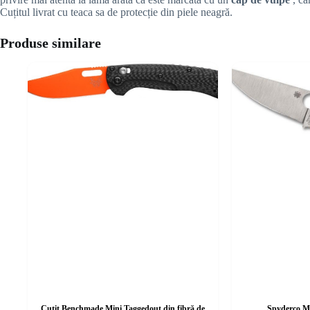
Cuțitul livrat cu teaca sa de protecție din piele neagră.
Produse similare
Cuțit Benchmade Mini Taggedout din fibră de
Spyderco Mil