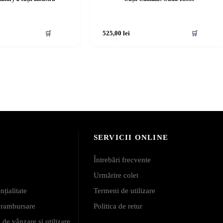
🛒
525,00
lei
🛒
SERVICII ONLINE
Întrebări frecvente
Urmărire colet
nțialitate
Termeni de utilizare
i rambursare
Politica de retur
 de vânzare și utilizare