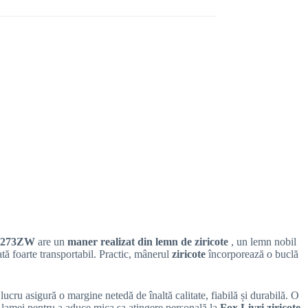
X.273ZW
are un
maner realizat din lemn de ziricote
, un lemn nobil
ată foarte transportabil. Practic, mânerul
ziricote
încorporează o buclă
lucru asigură o margine netedă de înaltă calitate, fiabilă și durabilă. O
a lamei pentru a aduce mica sa atingere personală la
Fox Livri ziricote
.