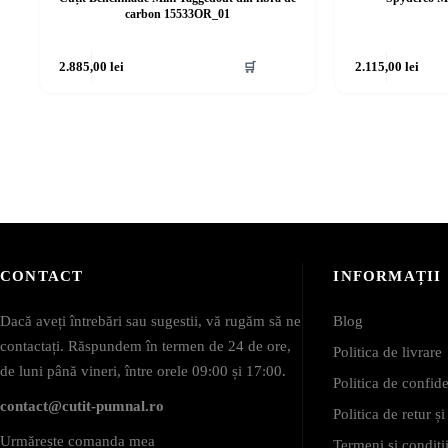
carbon 15533OR_01
2.885,00
lei
🛒
2.115,00
lei
CONTACT
INFORMAȚII
Dacă aveți întrebări sau sugestii, vă rugăm să ne
Blog
contactați. Răspundem în termen de 24 de ore,
Politica de livrare
de luni până vineri, între orele 09:00 și 17:00.
Politica de confide
contact@cutit-pumnal.ro
Politica de retur ș
Urmărește comanda mea
Termeni și condiții