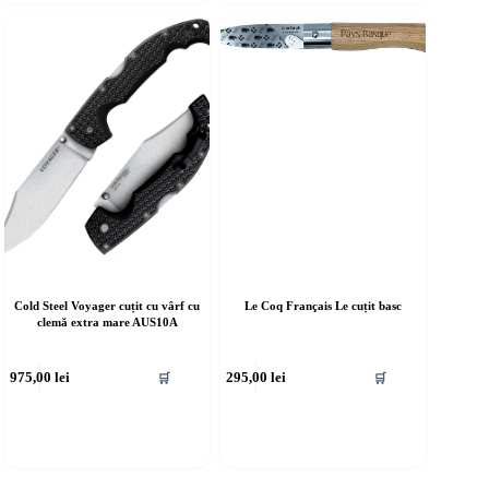
Cold Steel Voyager cuțit cu vârf cu
Le Coq Français Le cuțit basc
clemă extra mare AUS10A
975,00
lei
295,00
lei
🛒
🛒