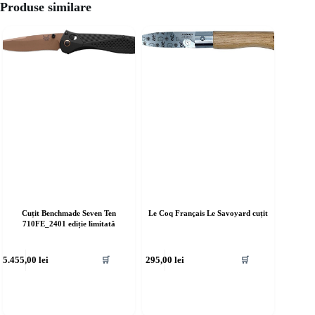
Produse similare
Cuțit Benchmade Seven Ten
Le Coq Français Le Savoyard cuțit
710FE_2401 ediție limitată
5.455,00
lei
295,00
lei
🛒
🛒