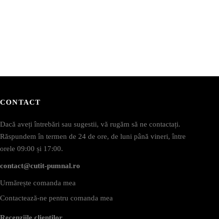
CONTACT
Dacă aveți întrebări sau sugestii, vă rugăm să ne contactați.
Răspundem în termen de 24 de ore, de luni până vineri, între
orele 09:00 și 17:00.
contact@cutit-pumnal.ro
Urmărește comanda mea
Contactează-ne pentru comanda mea
Recenziile clienților