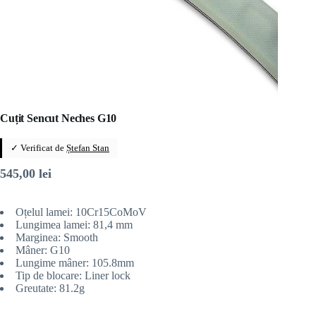
Cuțit Sencut Neches G10
✓ Verificat de
Ștefan Stan
545,00
lei
Oțelul lamei: 10Cr15CoMoV
Lungimea lamei: 81,4 mm
Marginea: Smooth
Mâner: G10
Lungime mâner: 105.8mm
Tip de blocare: Liner lock
Greutate: 81.2g