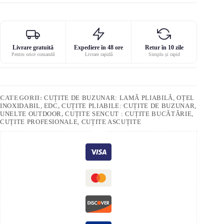
Livrare gratuită
Expediere în 48 ore
Retur în 10 zile
Pentru orice comandă
Livrare rapidă
Simplu și rapid
CATEGORII:
CUȚITE DE BUZUNAR: LAMĂ PLIABILĂ, OȚEL
INOXIDABIL, EDC
,
CUȚITE PLIABILE: CUȚITE DE BUZUNAR,
UNELTE OUTDOOR
,
CUȚITE SENCUT : CUȚITE BUCĂTĂRIE,
CUȚITE PROFESIONALE, CUȚITE ASCUȚITE