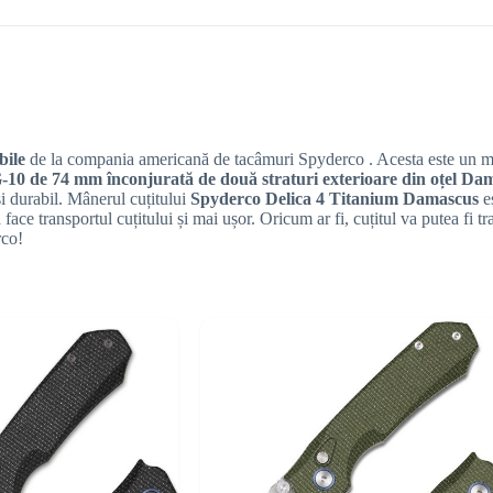
abile
de la compania americană de tacâmuri Spyderco . Acesta este un 
G-10 de 74 mm înconjurată de două straturi exterioare din oțel D
și durabil. Mânerul cuțitului
Spyderco Delica 4 Titanium Damascus
e
face transportul cuțitului și mai ușor. Oricum ar fi, cuțitul va putea fi tr
rco!