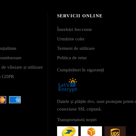
SERVICII ONLINE
Întrebări frecvente
Urmărire colet
nțialitate
Termeni de utilizare
i rambursare
Politica de retur
 de vânzare și utilizare
Cumpărături în siguranță
 și GDPR
Datele și plățile dvs. sunt protejate printr-
conexiune SSL criptată.
Transportatorii noștri