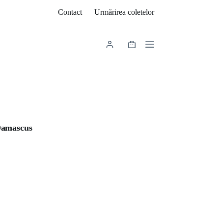
Contact
Urmărirea coletelor
Coș
de
cumpărături
Damascus