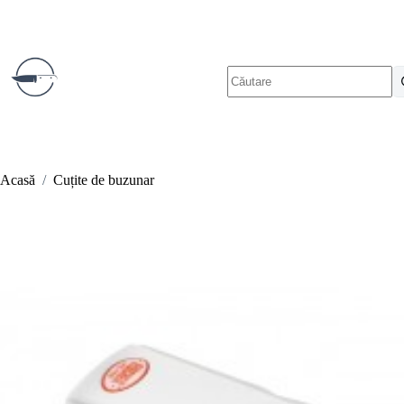
Sari
la
conținut
Niciun
rezultat
Acasă
/
Cuțite de buzunar