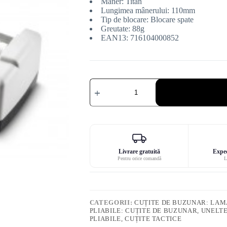
Mâner: Titan
Lungimea mânerului: 110mm
Tip de blocare: Blocare spate
Greutate: 88g
EAN13: 716104000852
Cantitate
Cuțit
Spyderco
Delica
4
Titanium
Damascus
Livrare gratuită
Exped
Pentru orice comandă
L
CATEGORII:
CUȚITE DE BUZUNAR: LAMĂ
PLIABILE: CUȚITE DE BUZUNAR, UNELT
PLIABILE, CUȚITE TACTICE