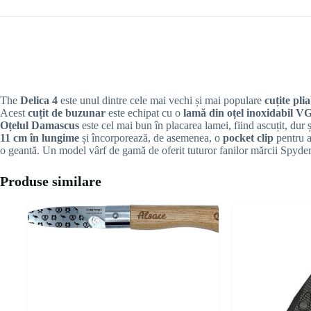
The
Delica 4
este unul dintre cele mai vechi și mai populare
cuțite pli
Acest
cuțit de buzunar
este echipat cu o
lamă din oțel inoxidabil V
Oțelul Damascus
este cel mai bun în placarea lamei, fiind ascuțit, dur 
11 cm în lungime
și încorporează, de asemenea, o
pocket clip
pentru a 
o geantă. Un model vârf de gamă de oferit tuturor fanilor mărcii Spyde
Produse similare