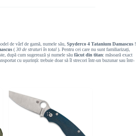
model de vârf de gamă, numele său,
Spyderco 4 Tatanium Damascus
!
amascus
(
30 de straturi în total
). Pentru cei care nu sunt familiarizați,
ste, după cum sugerează și numele său
făcut din titan
: măsoară exact
ansportat cu ușurință: trebuie doar să îl strecori într-un buzunar sau într-