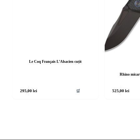
Le Coq Français L’Alsacien cuțit
Rhino micar
295,00
lei
🛒
525,00
lei