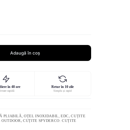
Adaugă în coș
iere în 48 ore
Retur în 10 zile
ivrare rapidă
Simplu și rapid
 PLIABILĂ, OȚEL INOXIDABIL, EDC
,
CUȚITE
E OUTDOOR
,
CUȚITE SPYDERCO: CUȚITE