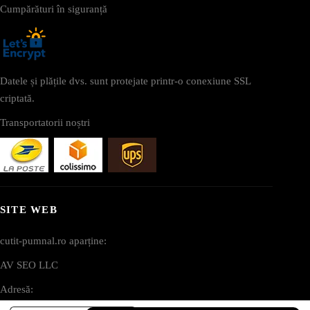
Cumpărături în siguranță
Datele și plățile dvs. sunt protejate printr-o conexiune SSL
criptată.
Transportatorii noștri
SITE WEB
cutit-pumnal.ro aparține:
AV SEO LLC
Adresă: