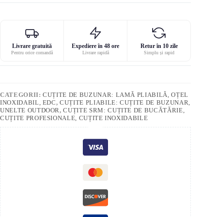
Livrare gratuită
Expediere în 48 ore
Retur în 10 zile
Pentru orice comandă
Livrare rapidă
Simplu și rapid
CATEGORII:
CUȚITE DE BUZUNAR: LAMĂ PLIABILĂ, OȚEL
INOXIDABIL, EDC
,
CUȚITE PLIABILE: CUȚITE DE BUZUNAR,
UNELTE OUTDOOR
,
CUȚITE SRM: CUȚITE DE BUCĂTĂRIE,
CUȚITE PROFESIONALE, CUȚITE INOXIDABILE