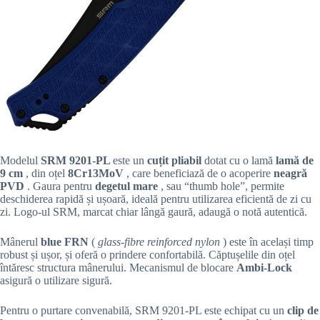
Modelul
SRM 9201-PL
este un
cuțit pliabil
dotat cu o lamă
lamă de
9 cm
, din oțel
8Cr13MoV
, care beneficiază de o acoperire
neagră
PVD
. Gaura pentru
degetul mare
, sau “thumb hole”, permite
deschiderea rapidă și ușoară, ideală pentru utilizarea eficientă de zi cu
zi. Logo-ul SRM, marcat chiar lângă gaură, adaugă o notă autentică.
Mânerul
blue FRN
(
glass-fibre reinforced nylon
) este în același timp
robust și ușor, și oferă o prindere confortabilă. Căptușelile din oțel
întăresc structura mânerului. Mecanismul de blocare
Ambi-Lock
asigură o utilizare sigură.
Pentru o purtare convenabilă, SRM 9201-PL este echipat cu un
clip de