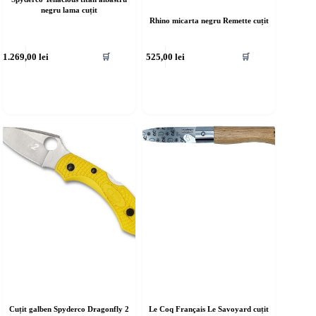
negru lama cuțit
Rhino micarta negru Remette cuțit
1.269,00
lei
525,00
lei
🛒
🛒
Cuțit galben Spyderco Dragonfly 2
Le Coq Français Le Savoyard cuțit