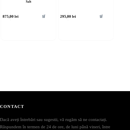
Salt
875,00
lei
295,00
lei
🛒
🛒
CONTACT
Dacă aveți întrebări sau sugestii, vă rugăm să ne contactați.
Răspundem în termen de 24 de ore, de luni până vineri, între