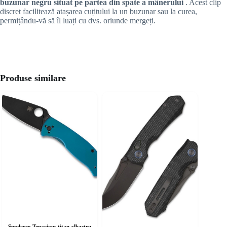
buzunar negru situat pe partea din spate a mânerului
. Acest clip
discret facilitează atașarea cuțitului la un buzunar sau la curea,
permițându-vă să îl luați cu dvs. oriunde mergeți.
Produse similare
Spyderco Tenacious titan albastru