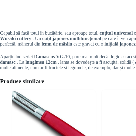
Capabil să facă totul în bucătărie, sau aproape totul,
cuțitul universal
e
Wusaki cutlery
. Un
cuțit japonez multifuncțional
pe care îl veți ap
perfectă, mânerul din
lemn de măslin
este gravat cu o
inițială japone
Aparținând seriei
Damascus VG-10
, pare mai mult decât logic ca aces
damasc
. La
lungimea 12cm
, lama se dovedește a fi ascuțită, solidă (
multe alimente, cum ar fi fructele și legumele, de exemplu, dar și multe 
Produse similare