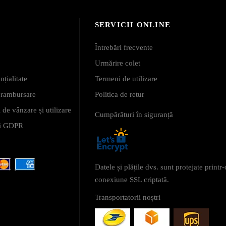
SERVICII ONLINE
Întrebări frecvente
Urmărire colet
nțialitate
Termeni de utilizare
i rambursare
Politica de retur
 de vânzare și utilizare
Cumpărături în siguranță
 și GDPR
Datele și plățile dvs. sunt protejate printr-
conexiune SSL criptată.
Transportatorii noștri