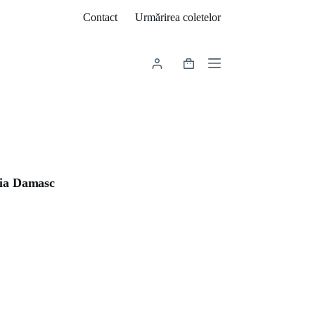
Contact
Urmărirea coletelor
Coș
de
cumpărături
ria Damasc