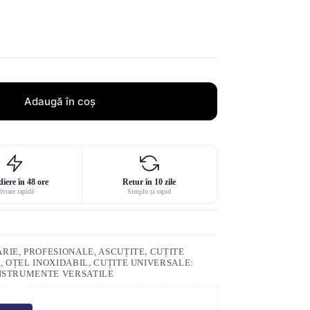
Adaugă în coș
iere în 48 ore
Retur în 10 zile
ivrare rapidă
Simplu și rapid
RIE, PROFESIONALE, ASCUȚITE
,
CUȚITE
, OȚEL INOXIDABIL
,
CUȚITE UNIVERSALE:
INSTRUMENTE VERSATILE