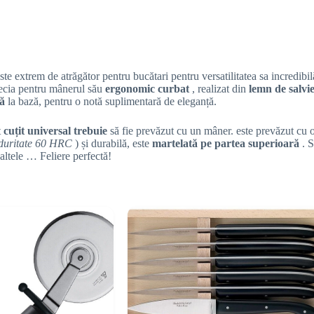
ste extrem de atrăgător pentru bucătari pentru versatilitatea sa incredib
recia pentru mânerul său
ergonomic curbat
, realizat din
lemn de salvi
ză
la bază, pentru o notă suplimentară de eleganță.
t
cuțit universal
trebuie
să fie prevăzut cu un mâner. este prevăzut cu 
duritate 60 HRC
) și durabilă, este
martelată pe partea superioară
. 
altele … Feliere perfectă!