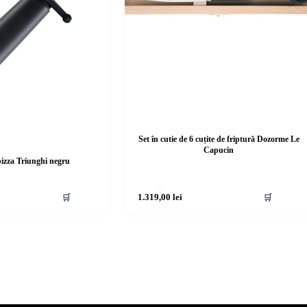
Set în cutie de 6 cuțite de friptură Dozorme Le
Capucin
pizza Triunghi negru
🛒
1.319,00
lei
🛒