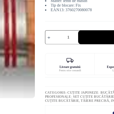
Mâner: lemn de măslin
Tip de blocare: Fix
EAN13: 3760270080078
Cantitate
Cuțit
utilitar
Wusaki
VG-
10
din
seria
Damasc
Livrare gratuită
Exped
Pentru orice comandă
L
CATEGORII:
CUȚITE JAPONEZE: BUCĂTĂ
PROFESIONALE: SET CUȚITE BUCĂTĂRIE
CUȚITE BUCĂTĂRIE, TĂIERE PRECISĂ, 