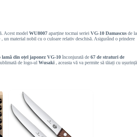
ilă. Acest model
WU8007
aparține tocmai seriei
VG-10 Damascus
de la
e
, un material nobil cu o culoare relativ deschisă. Asigurând o prindere
o
lamă din oțel japonez VG-10
înconjurată de
67 de straturi de
Sublimată de logo-ul
Wusaki
, aceasta vă va permite să tăiați cu ușurință