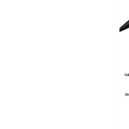
St
39