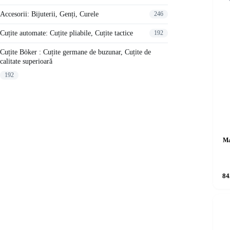
Accesorii: Bijuterii, Genți, Curele
246
Cuțite automate: Cuțite pliabile, Cuțite tactice
192
Cuțite Böker : Cuțite germane de buzunar, Cuțite de
calitate superioară
192
Ma
84