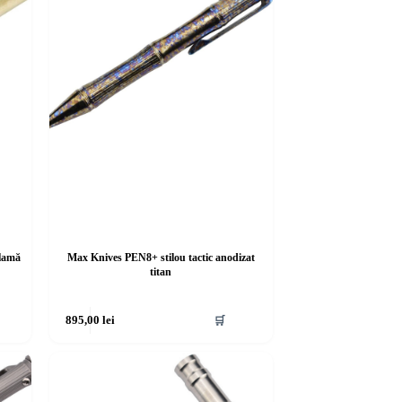
alamă
Max Knives PEN8+ stilou tactic anodizat
titan
895,00
lei
🛒