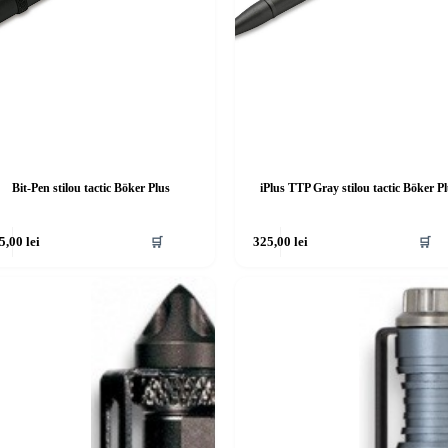
Bit-Pen stilou tactic Böker Plus
iPlus TTP Gray stilou tactic Böker P
5,00
lei
🛒
325,00
lei
🛒