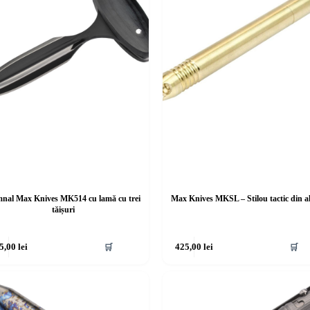
nal Max Knives MK514 cu lamă cu trei
Max Knives MKSL – Stilou tactic din 
tăișuri
5,00
lei
🛒
425,00
lei
🛒