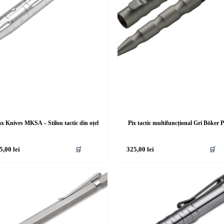
x Knives MKSA – Stilou tactic din oțel
Pix tactic multifuncțional Gri Böker P
5,00
lei
🛒
325,00
lei
🛒