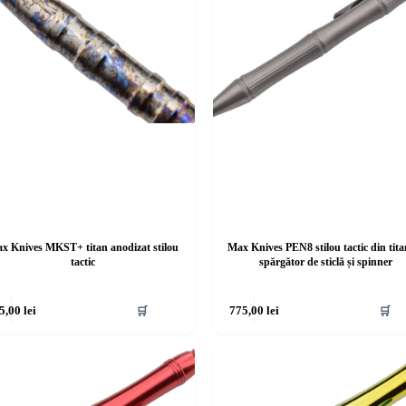
x Knives MKST+ titan anodizat stilou
Max Knives PEN8 stilou tactic din tita
tactic
spărgător de sticlă și spinner
5,00
lei
🛒
775,00
lei
🛒