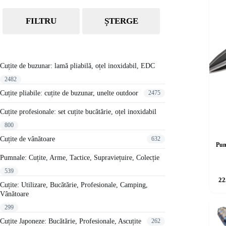
FILTRU
ȘTERGE
Cuțite de buzunar: lamă pliabilă, oțel inoxidabil, EDC
2482
Cuțite pliabile: cuțite de buzunar, unelte outdoor
2475
Cuțite profesionale: set cuțite bucătărie, oțel inoxidabil
800
Cuțite de vânătoare
632
Pum
Pumnale: Cuțite, Arme, Tactice, Supraviețuire, Colecție
539
22
Cuțite: Utilizare, Bucătărie, Profesionale, Camping,
Vânătoare
299
Cuțite Japoneze: Bucătărie, Profesionale, Ascuțite
262