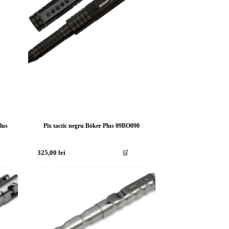
lus
Pix tactic negru Böker Plus 09BO090
325,00
lei
🛒