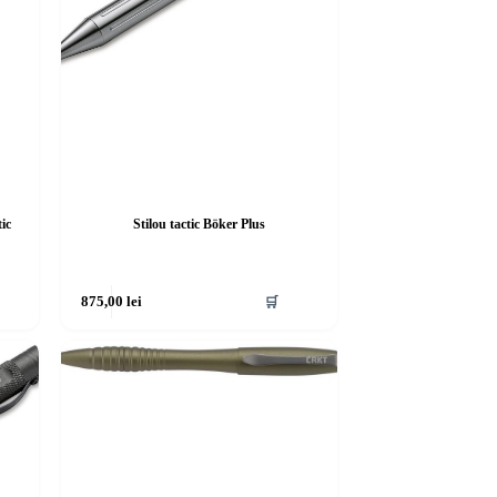
ic
Stilou tactic Böker Plus
875,00
lei
🛒