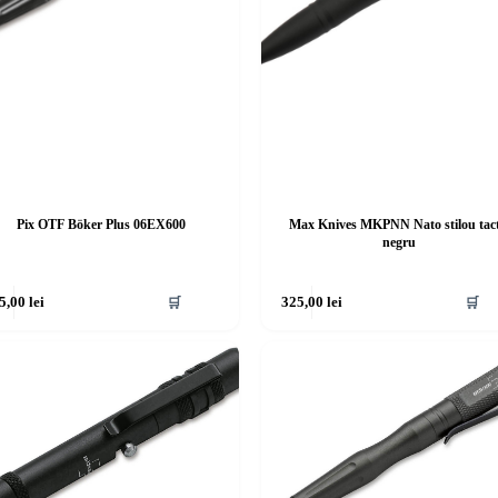
Pix OTF Böker Plus 06EX600
Max Knives MKPNN Nato stilou tact
negru
5,00
lei
🛒
325,00
lei
🛒