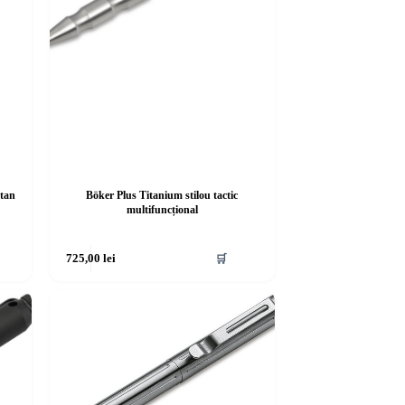
itan
Böker Plus Titanium stilou tactic
multifuncțional
725,00
lei
🛒