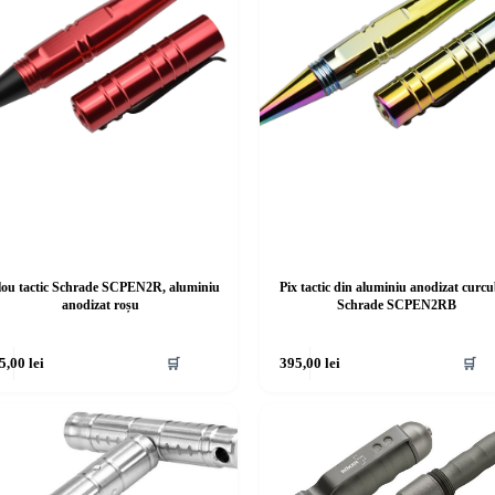
ilou tactic Schrade SCPEN2R, aluminiu
Pix tactic din aluminiu anodizat curc
anodizat roșu
Schrade SCPEN2RB
5,00
lei
🛒
395,00
lei
🛒