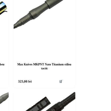
ubeu
Max Knives MKPNT Nato Titanium stilou
tactic
325,00
lei
🛒