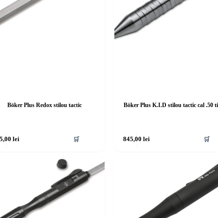
Böker Plus Redox stilou tactic
Böker Plus K.I.D stilou tactic cal .50 t
5,00
lei
🛒
845,00
lei
🛒