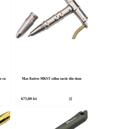
n cu
Max Knives MKST stilou tactic din titan
675,00
lei
🛒