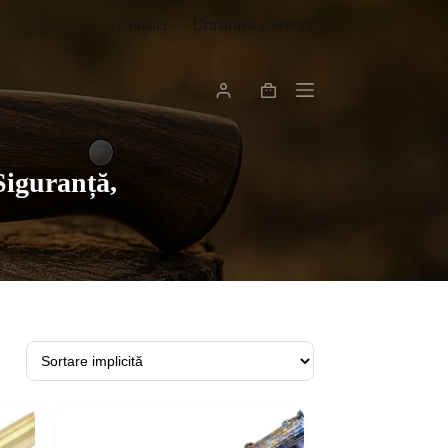
Contact
Urmărirea coletelor
Coș
de
cumpărături
Siguranță,