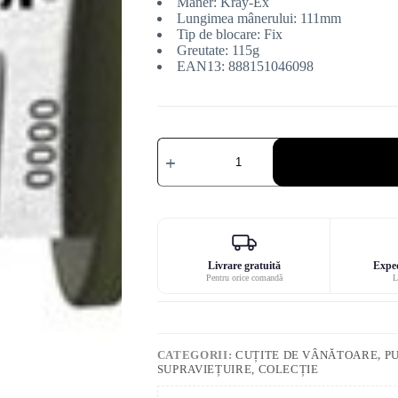
Mâner: Kray-Ex
Lungimea mânerului: 111mm
Tip de blocare: Fix
Greutate: 115g
EAN13: 888151046098
Cantitate
Lynn
Thompson
semnătură
Kobun
Cold
Steel
pumnal
Livrare gratuită
Exped
Pentru orice comandă
L
CATEGORII:
CUȚITE DE VÂNĂTOARE
,
P
SUPRAVIEȚUIRE, COLECȚIE