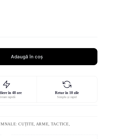
Adaugă în coș
iere în 48 ore
Retur în 10 zile
ivrare rapidă
Simplu și rapid
UMNALE: CUȚITE, ARME, TACTICE,