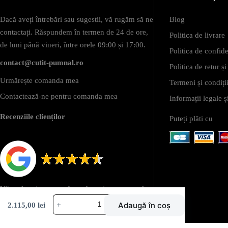
Dacă aveți întrebări sau sugestii, vă rugăm să ne
Blog
contactați. Răspundem în termen de 24 de ore,
Politica de livrare
de luni până vineri, între orele 09:00 și 17:00.
Politica de confide
contact@cutit-pumnal.ro
Politica de retur ș
Urmărește comanda mea
Termeni și condiții
Contactează-ne pentru comanda mea
Informații legale
Recenziile clienților
Puteți plăti cu
Vă mulțumim pentru încredere și pentru sutele
Cantitate
de recenzii pozitive din partea clienților noștri.
Adaugă în coș
2.115,00
lei
Lynn
Thompson
semnătură