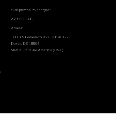
cutit-pumnal.ro aparține:
AV SEO LLC
Adresă:
1111B S Governors Ave STE 40127
Dover, DE 19904
Statele Unite ale Americii (USA)
o