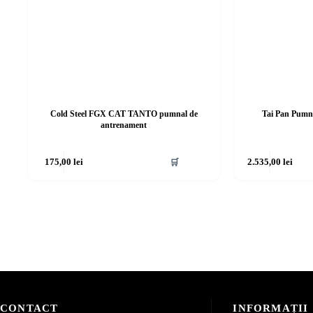
Cold Steel FGX CAT TANTO pumnal de
Tai Pan Pumna
antrenament
175,00
lei
🛒
2.535,00
lei
CONTACT
INFORMAȚII