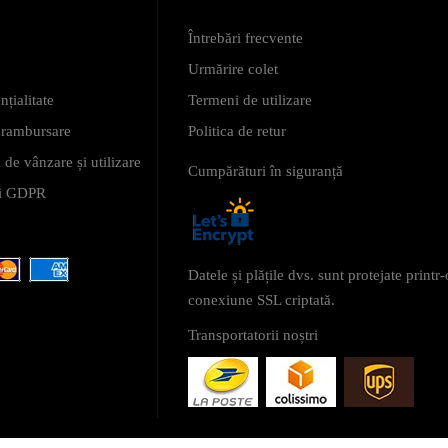
Întrebări frecvente
Urmărire colet
nțialitate
Termeni de utilizare
i rambursare
Politica de retur
 de vânzare și utilizare
Cumpărături în siguranță
 și GDPR
Datele și plățile dvs. sunt protejate printr-
conexiune SSL criptată.
Transportatorii noștri