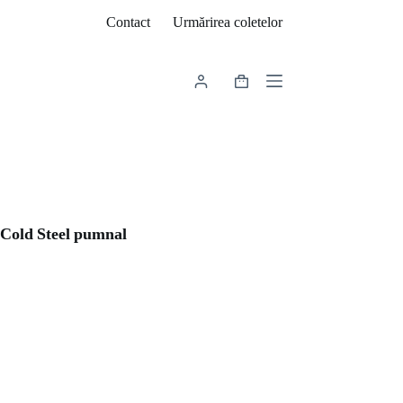
Contact
Urmărirea coletelor
Coș
de
cumpărături
Cold Steel pumnal