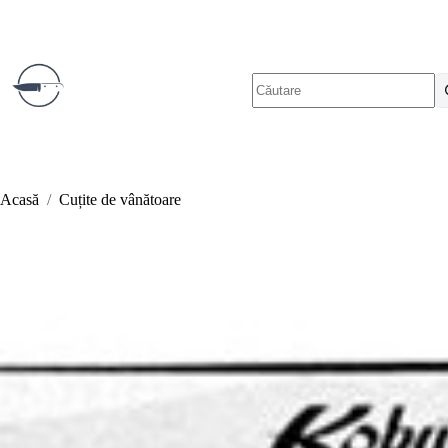
Sari
la
conținut
Niciun
rezultat
Acasă
/
Cuțite de vânătoare