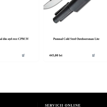
l din oțel rece CPM 3V
Pumnal Cold Steel Outdoorsman Lite
🛒
445,00
lei
🛒
SERVICII ONLINE