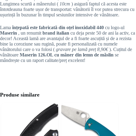
Lungimea scurtă a mânerului (
10cm
) asigură faptul că acesta este
întotdeauna foarte ușor de transportat: vânătorii îl vor putea strecura cu
ușurință în buzunar în timpul sesiunilor intensive de vânătoare.
Lama
înțepată este fabricată din oțel inoxidabil 440
cu logo-ul
Maserin
, un renumit
brand italian
cu deja peste 50 de ani la activ, ca
decor! Această lamă are avantajul de a fi foarte ascuțită și de a rezista
bine la coroziune sau rugină, poate fi personalizată cu numele
vânătorului care o va folosi (
gravare pe lamă preț 8,90€
). Cuțitul de
vânătoare
Maserin 126.OL cu mâner din lemn de măslin
se
mândrește cu un raport calitate/preț excelent!
Produse similare