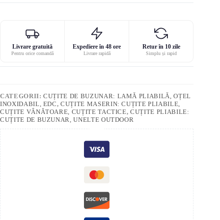
Livrare gratuită
Expediere în 48 ore
Retur în 10 zile
Pentru orice comandă
Livrare rapidă
Simplu și rapid
CATEGORII:
CUȚITE DE BUZUNAR: LAMĂ PLIABILĂ, OȚEL
INOXIDABIL, EDC
,
CUȚITE MASERIN: CUȚITE PLIABILE,
CUȚITE VÂNĂTOARE, CUȚITE TACTICE
,
CUȚITE PLIABILE:
CUȚITE DE BUZUNAR, UNELTE OUTDOOR