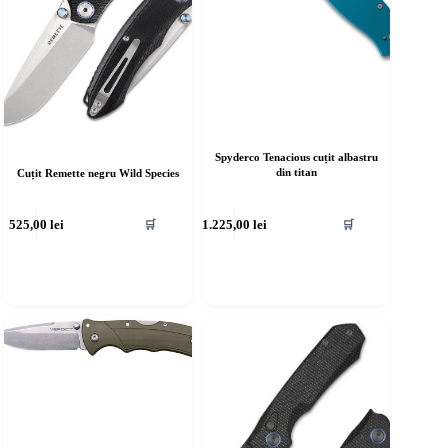
Spyderco Tenacious cuțit albastru
din titan
Cuțit Remette negru Wild Species
525,00
lei
1.225,00
lei
🛒
🛒