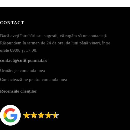
CONTACT
Dacă aveți întrebări sau sugestii, vă rugăm să ne contactați.
Răspundem în termen de 24 de ore, de luni până vineri, între
orele 09:00 și 17:00.
contact@cutit-pumnal.ro
Urmărește comanda mea
Contactează-ne pentru comanda mea
Recenziile clienților