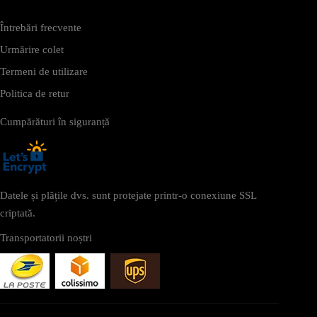
Întrebări frecvente
Urmărire colet
Termeni de utilizare
Politica de retur
Cumpărături în siguranță
Datele și plățile dvs. sunt protejate printr-o conexiune SSL
criptată.
Transportatorii noștri