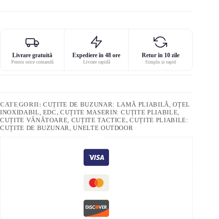
Livrare gratuită
Expediere în 48 ore
Retur în 10 zile
Pentru orice comandă
Livrare rapidă
Simplu și rapid
CATEGORII:
CUȚITE DE BUZUNAR: LAMĂ PLIABILĂ, OȚEL
INOXIDABIL, EDC
,
CUȚITE MASERIN: CUȚITE PLIABILE,
CUȚITE VÂNĂTOARE, CUȚITE TACTICE
,
CUȚITE PLIABILE:
CUȚITE DE BUZUNAR, UNELTE OUTDOOR