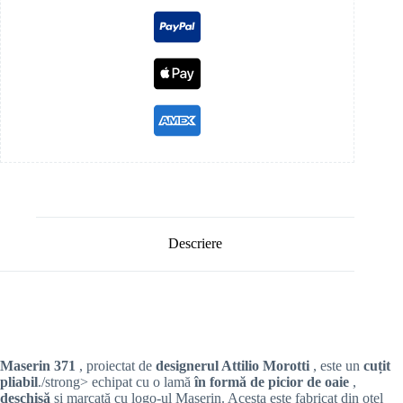
Descriere
Maserin 371
, proiectat de
designerul Attilio Morotti
, este un
cuțit
pliabil
./strong> echipat cu o lamă
în formă de picior de oaie
,
deschisă
și marcată cu logo-ul Maserin. Acesta este fabricat din oțel