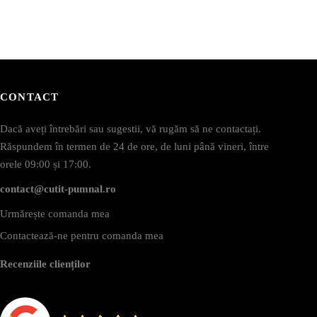
CONTACT
Dacă aveți întrebări sau sugestii, vă rugăm să ne contactați.
Răspundem în termen de 24 de ore, de luni până vineri, între
orele 09:00 și 17:00.
contact@cutit-pumnal.ro
Urmărește comanda mea
Contactează-ne pentru comanda mea
Recenziile clienților