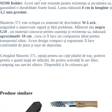
M390 Bohler
. Acest oțel este renumit pentru rezistența și ascuțimea sa,
garantând o durabilitate foarte bună. Lama măsoară
8 cm în lungime
și
3,2 mm grosime
.
Masterin 371 este echipat cu sistemul de deschidere
W-Lock
,
asigurând o manevrare sigură și fără probleme. Mânerul său
negru
G10
, un material cunoscut pentru ușurința și rezistența sa, măsoară
aproximativ 10 cm
, ceea ce îl face un companion ideal pentru
transportul zilnic. Acest design compact și ergonomic îl face
confortabil de ținut și ușor de depozitat.
Celegând Maserin 371, optați pentru un cuțit pliabil de top, potrivit
pentru o gamă largă de utilizări, fie pentru activități în aer liber,
camping sau sarcini zilnice. Disponibil și în culoarea gri.
Produse similare