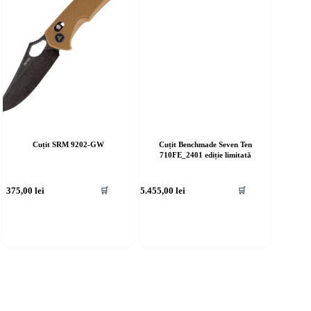
Cuțit SRM 9202-GW
Cuțit Benchmade Seven Ten
710FE_2401 ediție limitată
375,00
lei
5.455,00
lei
🛒
🛒