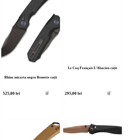
Le Coq Français L’Alsacien cuțit
Rhino micarta negru Remette cuțit
525,00
lei
295,00
lei
🛒
🛒