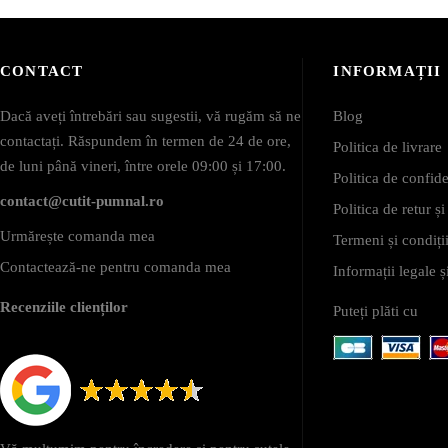
CONTACT
INFORMAȚII
Dacă aveți întrebări sau sugestii, vă rugăm să ne
Blog
contactați. Răspundem în termen de 24 de ore,
Politica de livrare
de luni până vineri, între orele 09:00 și 17:00.
Politica de confide
contact@cutit-pumnal.ro
Politica de retur ș
Urmărește comanda mea
Termeni și condiții
Contactează-ne pentru comanda mea
Informații legale
Recenziile clienților
Puteți plăti cu