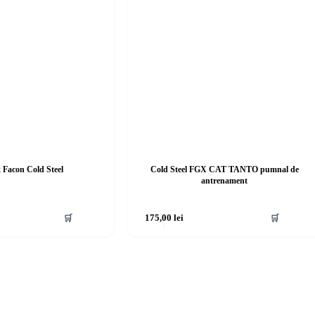
x Facon Cold Steel
Cold Steel FGX CAT TANTO pumnal de
antrenament
🛒
175,00
lei
🛒