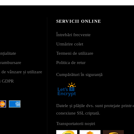
SERVICII ONLINE
Întrebări frecvente
Urmărire colet
nțialitate
Termeni de utilizare
i rambursare
Politica de retur
 de vânzare și utilizare
Cumpărături în siguranță
 și GDPR
Datele și plățile dvs. sunt protejate printr-
conexiune SSL criptată.
Transportatorii noștri