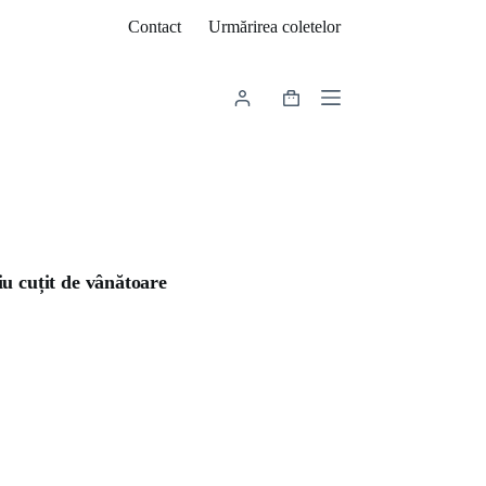
Contact
Urmărirea coletelor
Coș
de
cumpărături
u cuțit de vânătoare