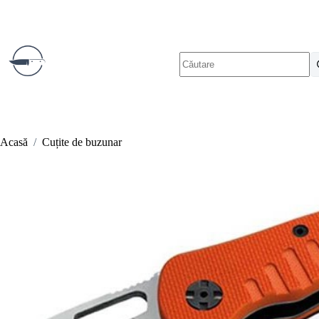
Sari
la
conținut
Niciun
rezultat
Acasă
/
Cuțite de buzunar