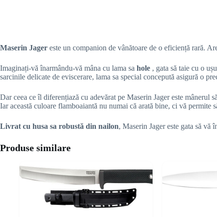
Maserin Jager
este un companion de vânătoare de o eficiență rară. A
Imaginați-vă înarmându-vă mâna cu lama sa
hole
, gata să taie cu o ușu
sarcinile delicate de eviscerare, lama sa special concepută asigură o prec
Dar ceea ce îl diferențiază cu adevărat pe Maserin Jager este mânerul 
Iar această culoare flamboaiantă nu numai că arată bine, ci vă permite să
Livrat cu husa sa robustă din nailon
, Maserin Jager este gata să vă în
Produse similare