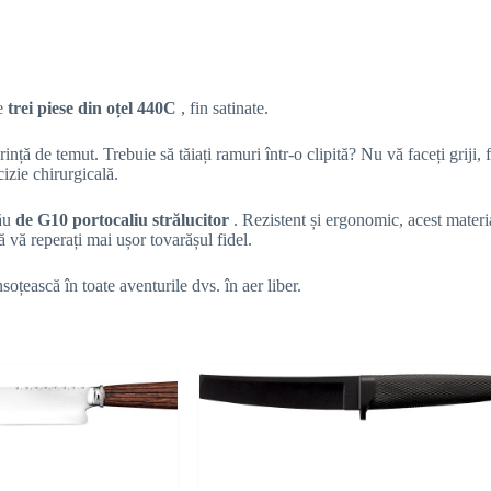
re
trei piese din oțel 440C
, fin satinate.
rință de temut. Trebuie să tăiați ramuri într-o clipită? Nu vă faceți griji, 
izie chirurgicală.
său
de G10 portocaliu strălucitor
. Rezistent și ergonomic, acest materia
 vă reperați mai ușor tovarășul fidel.
soțească în toate aventurile dvs. în aer liber.