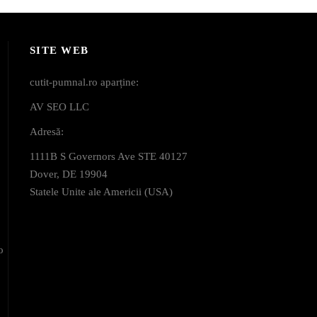
SITE WEB
cutit-pumnal.ro aparține:
AV SEO LLC
Adresă:
1111B S Governors Ave STE 40127
Dover, DE 19904
Statele Unite ale Americii (USA)
o