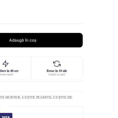
Adaugă în coș
iere în 48 ore
Retur în 10 zile
ivrare rapidă
Simplu și rapid
TE HUNTER, CUȚITE PLIANTE
,
CUȚITE DE