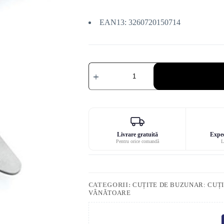
EAN13: 3260720150714
Cantitate
Maserin
Jager
3
piese
G10
portocaliu
cuțit
de
Livrare gratuită
Exped
vânătoare
Pentru orice comandă
L
CATEGORII:
CUȚITE DE BUZUNAR: CUȚI
VÂNĂTOARE