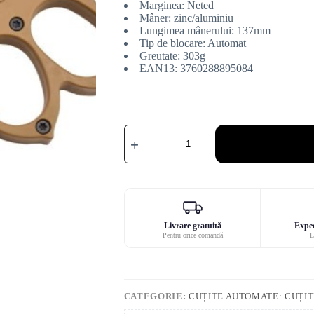
Marginea: Neted
Mâner: zinc/aluminiu
Lungimea mânerului: 137mm
Tip de blocare: Automat
Greutate: 303g
EAN13: 3760288895084
Cantitate
Max
Knives
MKO13T1
Automatic
OTF
Knuckle
Knife
1918
Livrare gratuită
Exped
Steel
Pentru orice comandă
L
Zinc
Aluminium
CATEGORIE:
CUȚITE AUTOMATE: CUȚITE