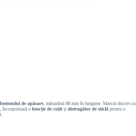
butonului de apăsare
, măsurând 88 mm în lungime. Marcat discret cu
, încorporează o
funcție de cuțit
și
distrugător de sticlă
pentru o
i.