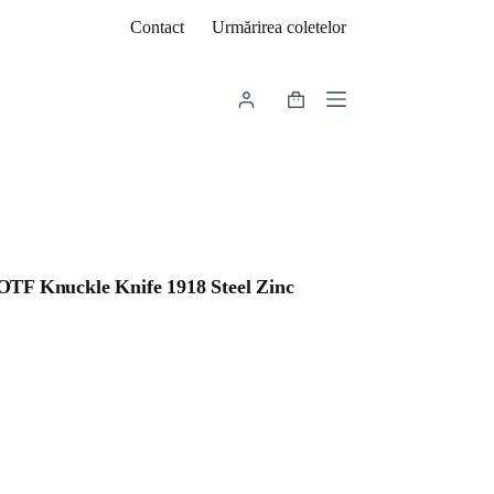
Contact
Urmărirea coletelor
Coș
de
cumpărături
F Knuckle Knife 1918 Steel Zinc