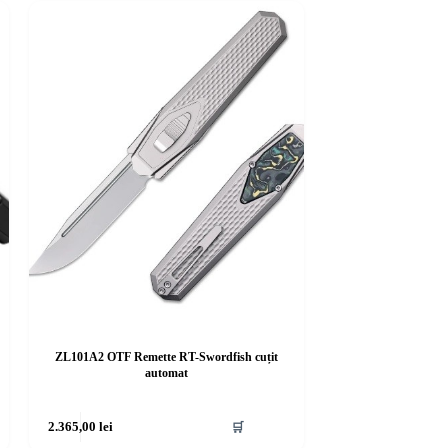
ZL101A2 OTF Remette RT-Swordfish cuțit
automat
2.365,00
lei
🛒