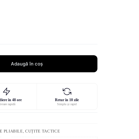
Adaugă în coș
iere în 48 ore
Retur în 10 zile
ivrare rapidă
Simplu și rapid
 PLIABILE, CUȚITE TACTICE