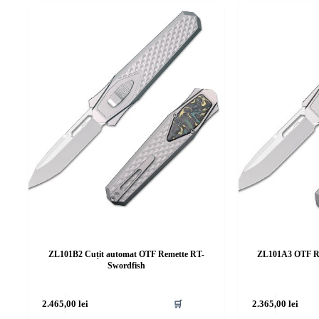
ZL101B2 Cuțit automat OTF Remette RT-
ZL101A3 OTF Re
Swordfish
2.465,00
lei
🛒
2.365,00
lei