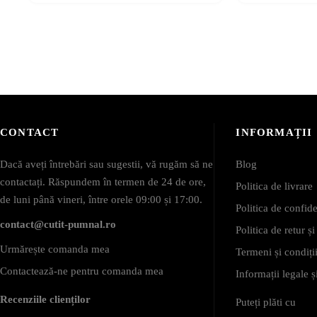
CONTACT
INFORMAȚII
Dacă aveți întrebări sau sugestii, vă rugăm să ne
Blog
contactați. Răspundem în termen de 24 de ore,
Politica de livrare
de luni până vineri, între orele 09:00 și 17:00.
Politica de confide
contact@cutit-pumnal.ro
Politica de retur ș
Urmărește comanda mea
Termeni și condiții
Contactează-ne pentru comanda mea
Informații legale
Recenziile clienților
Puteți plăti cu