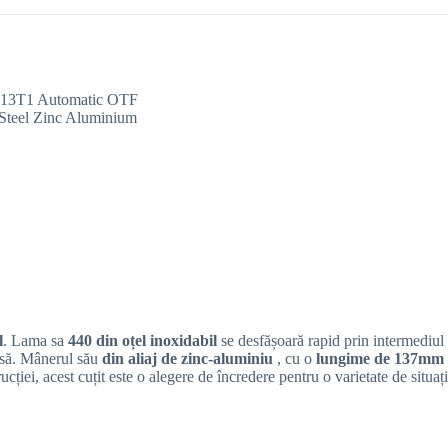
l
. Lama sa
440 din oțel inoxidabil
se desfășoară rapid prin intermediul
cisă. Mânerul său
din aliaj de zinc-aluminiu
, cu o
lungime de 137mm
ucției, acest cuțit este o alegere de încredere pentru o varietate de situați