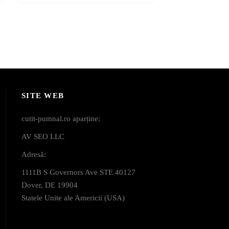
SITE WEB
cutit-pumnal.ro aparține:
AV SEO LLC
Adresă:
1111B S Governors Ave STE 40127
Dover, DE 19904
Statele Unite ale Americii (USA)