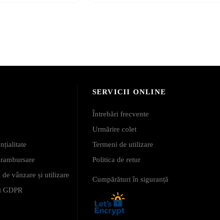
SERVICII ONLINE
Întrebări frecvente
Urmărire colet
nțialitate
Termeni de utilizare
i rambursare
Politica de retur
 de vânzare și utilizare
Cumpărături în siguranță
 și GDPR