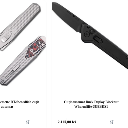
mette RT-Swordfish cuțit
Cuțit automat Buck Deploy Blackout
automat
Wharncliffe 0838BKS1
🛒
2.115,00
lei
🛒