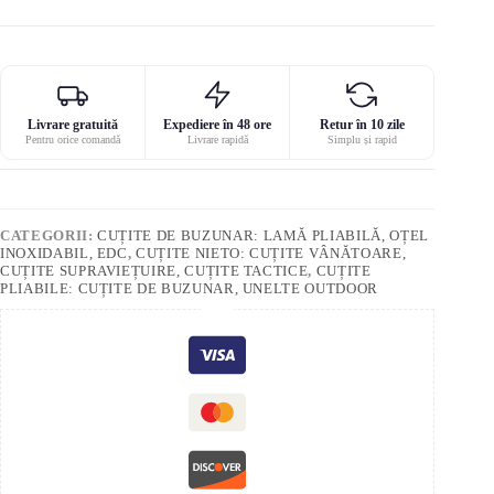
Livrare gratuită
Expediere în 48 ore
Retur în 10 zile
Pentru orice comandă
Livrare rapidă
Simplu și rapid
CATEGORII:
CUȚITE DE BUZUNAR: LAMĂ PLIABILĂ, OȚEL
INOXIDABIL, EDC
,
CUȚITE NIETO: CUȚITE VÂNĂTOARE,
CUȚITE SUPRAVIEȚUIRE, CUȚITE TACTICE
,
CUȚITE
PLIABILE: CUȚITE DE BUZUNAR, UNELTE OUTDOOR