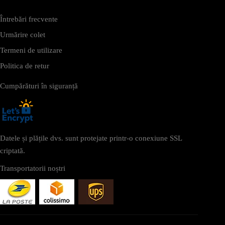
Întrebări frecvente
Urmărire colet
Termeni de utilizare
Politica de retur
Cumpărături în siguranță
Datele și plățile dvs. sunt protejate printr-o conexiune SSL
criptată.
Transportatorii noștri