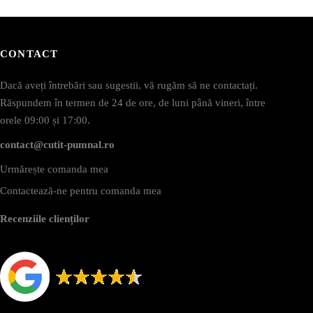
CONTACT
Dacă aveți întrebări sau sugestii, vă rugăm să ne contactați.
Răspundem în termen de 24 de ore, de luni până vineri, între
orele 09:00 și 17:00.
contact@cutit-pumnal.ro
Urmărește comanda mea
Contactează-ne pentru comanda mea
Recenziile clienților