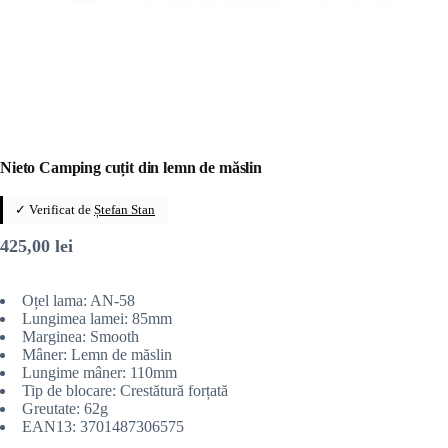
Nieto Camping cuțit din lemn de măslin
✓ Verificat de
Ștefan Stan
425,00
lei
Oțel lama: AN-58
Lungimea lamei: 85mm
Marginea: Smooth
Mâner: Lemn de măslin
Lungime mâner: 110mm
Tip de blocare: Crestătură forțată
Greutate: 62g
EAN13: 3701487306575