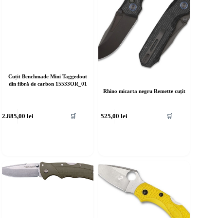
Cuțit Benchmade Mini Taggedout
din fibră de carbon 15533OR_01
Rhino micarta negru Remette cuțit
2.885,00
lei
525,00
lei
🛒
🛒