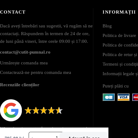
CONTACT
INFORMAȚII
Dacă aveți întrebări sau sugestii, vă rugăm să ne
Blog
contactați. Răspundem în termen de 24 de ore,
Politica de livrare
de luni până vineri, între orele 09:00 și 17:00.
Politica de confide
contact@cutit-pumnal.ro
Politica de retur ș
Urmărește comanda mea
Termeni și condiții
Contactează-ne pentru comanda mea
Informații legale
Recenziile clienților
Puteți plăti cu
Vă mulțumim pentru încredere și pentru sutele
Cantitate
de recenzii pozitive din partea clienților noștri.