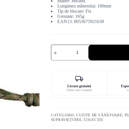
Mâner: Micarta
Lungimea mânerului: 100mm
Tip de blocare: Fix
Greutate: 165g
EAN13: 8053675921639
Cantitate
Pumnal
Black
Fox
Viator
micarta
gri
Livrare gratuită
Exped
Pentru orice comandă
L
CATEGORII:
CUȚITE DE VÂNĂTOARE
,
P
SUPRAVIEȚUIRE, COLECȚIE