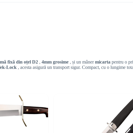
mă fixă din oțel D2
,
4mm grosime
, și un mâner
micarta
pentru o pr
 Tek-Lock
, acesta asigură un transport sigur. Compact, cu o lungime tota