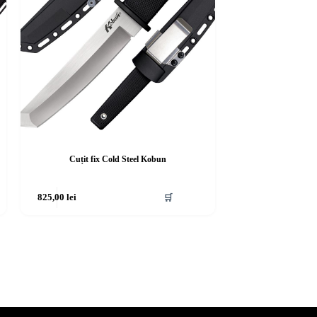
Cuțit fix Cold Steel Kobun
825,00
lei
🛒