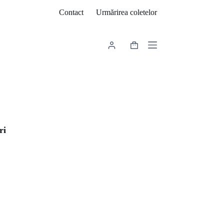
Contact
Urmărirea coletelor
Coș
de
cumpărături
ri