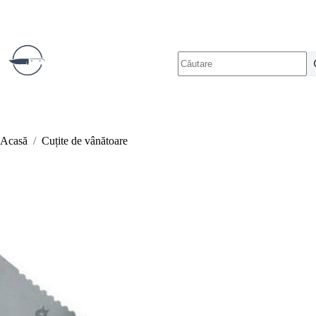
Sari
la
conținut
Niciun
rezultat
Acasă
/
Cuțite de vânătoare