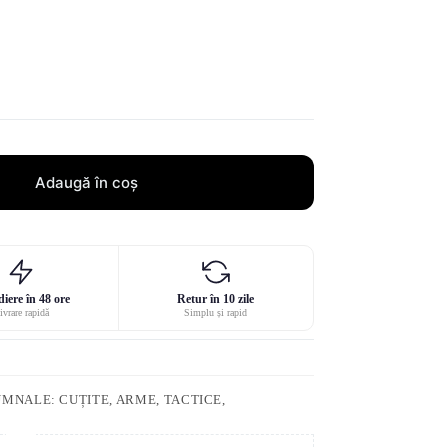
Adaugă în coș
iere în 48 ore
Retur în 10 zile
ivrare rapidă
Simplu și rapid
UMNALE: CUȚITE, ARME, TACTICE,