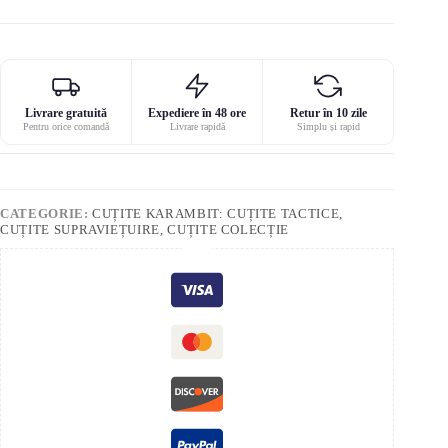
Livrare gratuită
Expediere în 48 ore
Retur în 10 zile
Pentru orice comandă
Livrare rapidă
Simplu și rapid
CATEGORIE:
CUȚITE KARAMBIT: CUȚITE TACTICE,
CUȚITE SUPRAVIEȚUIRE, CUȚITE COLECȚIE