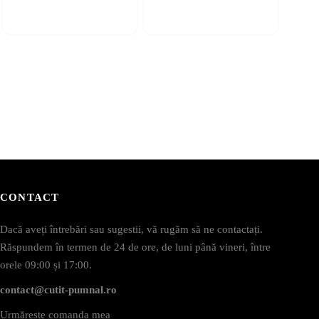
CONTACT
Dacă aveți întrebări sau sugestii, vă rugăm să ne contactați.
Răspundem în termen de 24 de ore, de luni până vineri, între
orele 09:00 și 17:00.
contact@cutit-pumnal.ro
Urmărește comanda mea