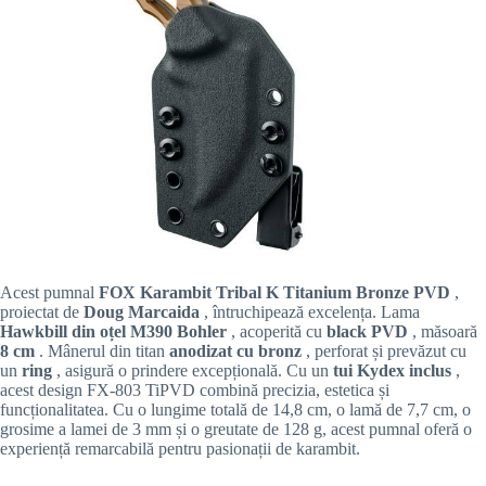
Acest pumnal
FOX Karambit Tribal K Titanium Bronze PVD
,
proiectat de
Doug Marcaida
, întruchipează excelența. Lama
Hawkbill din oțel M390 Bohler
, acoperită cu
black PVD
, măsoară
8 cm
. Mânerul din titan
anodizat cu bronz
, perforat și prevăzut cu
un
ring
, asigură o prindere excepțională. Cu un
tui Kydex inclus
,
acest design FX-803 TiPVD combină precizia, estetica și
funcționalitatea. Cu o lungime totală de 14,8 cm, o lamă de 7,7 cm, o
grosime a lamei de 3 mm și o greutate de 128 g, acest pumnal oferă o
experiență remarcabilă pentru pasionații de karambit.