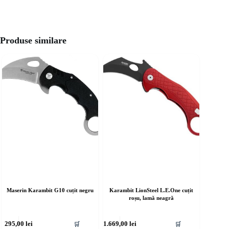
Produse similare
Maserin Karambit G10 cuțit negru
Karambit LionSteel L.E.One cuțit
roșu, lamă neagră
295,00
lei
1.669,00
lei
🛒
🛒