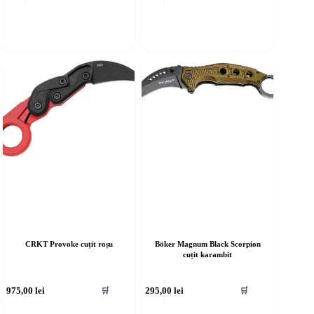
CRKT Provoke cuțit roșu
Böker Magnum Black Scorpion
cuțit karambit
975,00
lei
295,00
lei
🛒
🛒