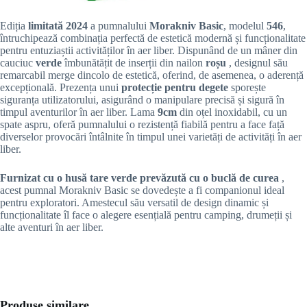
Ediția
limitată 2024
a pumnalului
Morakniv Basic
, modelul
546
,
întruchipează combinația perfectă de estetică modernă și funcționalitate
pentru entuziaștii activităților în aer liber. Dispunând de un mâner din
cauciuc
verde
îmbunătățit de inserții din nailon
roșu
, designul său
remarcabil merge dincolo de estetică, oferind, de asemenea, o aderență
excepțională. Prezența unui
protecție pentru degete
sporește
siguranța utilizatorului, asigurând o manipulare precisă și sigură în
timpul aventurilor în aer liber. Lama
9cm
din oțel inoxidabil, cu un
spate aspru, oferă pumnalului o rezistență fiabilă pentru a face față
diverselor provocări întâlnite în timpul unei varietăți de activități în aer
liber.
Furnizat cu o husă tare verde prevăzută cu o buclă de curea
,
acest pumnal Morakniv Basic se dovedește a fi companionul ideal
pentru exploratori. Amestecul său versatil de design dinamic și
funcționalitate îl face o alegere esențială pentru camping, drumeții și
alte aventuri în aer liber.
Produse similare