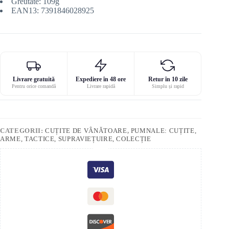
Greutate: 109g
EAN13: 7391846028925
Livrare gratuită
Expediere în 48 ore
Retur în 10 zile
Pentru orice comandă
Livrare rapidă
Simplu și rapid
CATEGORII:
CUȚITE DE VÂNĂTOARE
,
PUMNALE: CUȚITE,
ARME, TACTICE, SUPRAVIEȚUIRE, COLECȚIE