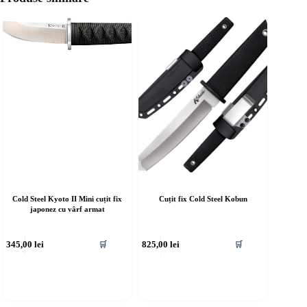
Cold Steel Kyoto II Mini cuțit fix
Cuțit fix Cold Steel Kobun
japonez cu vârf armat
345,00
lei
825,00
lei
🛒
🛒