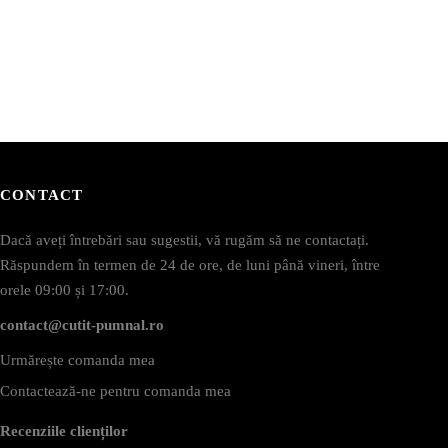
CONTACT
Dacă aveți întrebări sau sugestii, vă rugăm să ne contactați.
Răspundem în termen de 24 de ore, de luni până vineri, între
orele 09:00 și 17:00.
contact@cutit-pumnal.ro
Urmărește comanda mea
Contactează-ne pentru comanda mea
Recenziile clienților