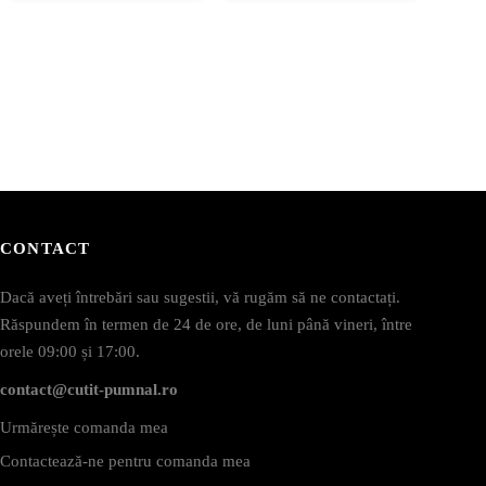
CONTACT
Dacă aveți întrebări sau sugestii, vă rugăm să ne contactați.
Răspundem în termen de 24 de ore, de luni până vineri, între
orele 09:00 și 17:00.
contact@cutit-pumnal.ro
Urmărește comanda mea
Contactează-ne pentru comanda mea