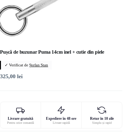
Pușcă de buzunar Puma 14cm inel + cutie din piele
✓ Verificat de
Ștefan Stan
325,00
lei
Livrare gratuită
Expediere în 48 ore
Retur în 10 zile
Pentru orice comandă
Livrare rapidă
Simplu și rapid