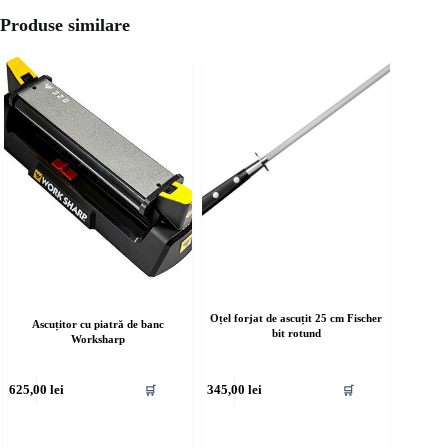
Produse similare
Oțel forjat de ascuțit 25 cm Fischer
Ascuțitor cu piatră de banc
bit rotund
Worksharp
625,00
lei
345,00
lei
🛒
🛒