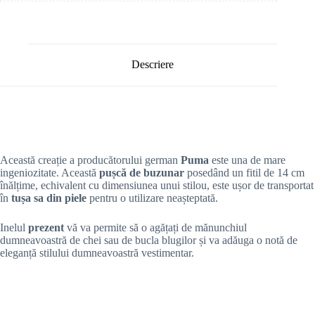
Descriere
Această creație a producătorului german
Puma
este una de mare
ingeniozitate. Această
pușcă de buzunar
posedând un fitil de 14 cm
înălțime, echivalent cu dimensiunea unui stilou, este ușor de transportat
în
tușa sa din piele
pentru o utilizare neașteptată.
Inelul
prezent
vă va permite să o agățați de mănunchiul
dumneavoastră de chei sau de bucla blugilor și va adăuga o notă de
eleganță stilului dumneavoastră vestimentar.