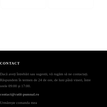
CONTACT
Dacă aveți întrebări sau sugestii, vă rugăm să ne contactați.
Răspundem în termen de 24 de ore, de luni până vineri, între
orele 09:00 și 17:00.
contact@cutit-pumnal.ro
Urmărește comanda mea