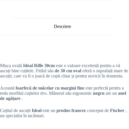
Descriere
Mișca ovală
Ideal Rifle 30cm
este o valoare excelentă pentru a vă
ascuți bine cuțitele. Fitilul său
de 30 cm oval
oferă o suprafață mare de
ascuțit, care va fi o joacă de copii chiar și pentru novicii în domeniu.
Această
foarfecă de măcelar cu margini fine
este perfectă pentru a
reda morfilul cuțitelor dvs. Mânerul său ergonomic
negru
are un
anel
de agățare
.
Cuțitul de ascuțit
Ideal
este un
produs francez
conceput de
Fischer
,
un specialist în tacâmuri.