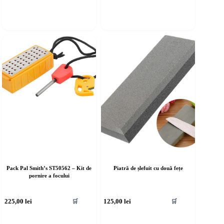
Pack Pal Smith’s ST50562 – Kit de
Piatră de șlefuit cu două fețe
pornire a focului
225,00
lei
125,00
lei
🛒
🛒