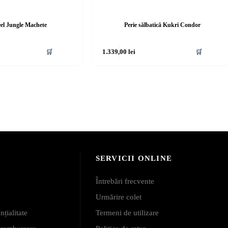
eel Jungle Machete
Perie sălbatică Kukri Condor
🛒
1.339,00
lei
🛒
SERVICII ONLINE
Întrebări frecvente
Urmărire colet
nțialitate
Termeni de utilizare