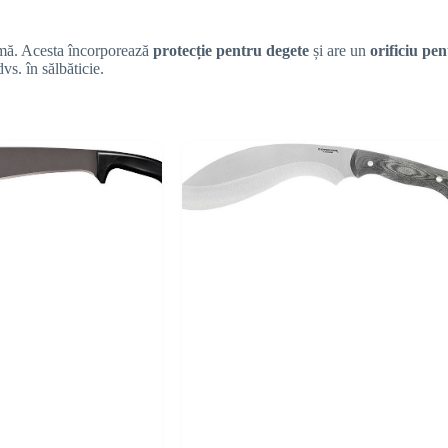
timă. Acesta încorporează
protecție pentru degete
și are un
orificiu pe
dvs. în sălbăticie.