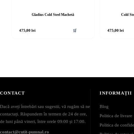
Gladius Cold Steel Machetă
Cold St
475,00
lei
🛒
475,00
lei
CONTACT
INFORMAȚII
Dacă aveți întrebări sau sugestii, vă rugăm să ne
Blog
contactați. Răspundem în termen de 24 de ore,
Politica de livrare
de luni până vineri, între orele 09:00 și 17:00.
Politica de confide
contact@cutit-pumnal.ro