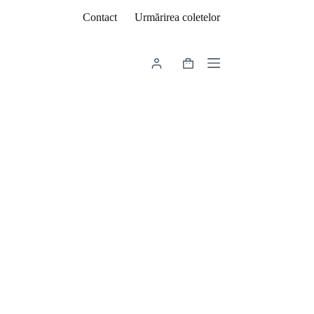
Contact
Urmărirea coletelor
Coș
de
cumpărături