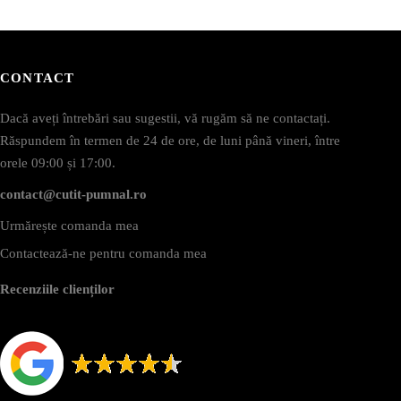
CONTACT
Dacă aveți întrebări sau sugestii, vă rugăm să ne contactați.
Răspundem în termen de 24 de ore, de luni până vineri, între
orele 09:00 și 17:00.
contact@cutit-pumnal.ro
Urmărește comanda mea
Contactează-ne pentru comanda mea
Recenziile clienților