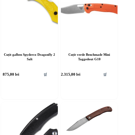
Cuțit galben Spyderco Dragonfly 2
Cuțit verde Benchmade Mini
Salt
Taggedout G10
875,00
lei
2.315,00
lei
🛒
🛒