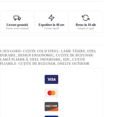
Livrare gratuită
Expediere în 48 ore
Retur în 10 zile
Pentru orice comandă
Livrare rapidă
Simplu și rapid
CATEGORII:
CUȚITE COLD STEEL: LAME TĂIERE, OȚEL
DURABIL, DESIGN ERGONOMIC
,
CUȚITE DE BUZUNAR:
LAMĂ PLIABILĂ, OȚEL INOXIDABIL, EDC
,
CUȚITE
PLIABILE: CUȚITE DE BUZUNAR, UNELTE OUTDOOR