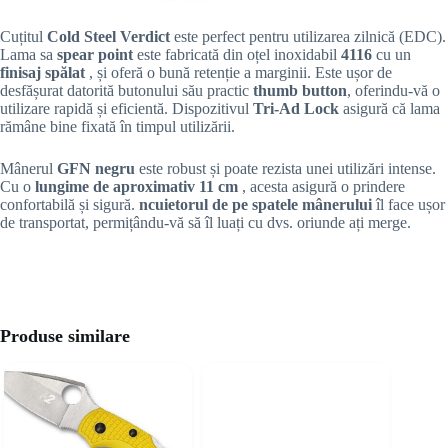
Cuțitul
Cold Steel Verdict
este perfect pentru utilizarea zilnică (EDC).
Lama sa
spear point
este fabricată din oțel inoxidabil
4116
cu un
finisaj spălat
, și oferă o bună retenție a marginii. Este ușor de
desfășurat datorită butonului său practic
thumb button
, oferindu-vă o
utilizare rapidă și eficientă. Dispozitivul
Tri-Ad Lock
asigură că lama
rămâne bine fixată în timpul utilizării.
Mânerul
GFN negru
este robust și poate rezista unei utilizări intense.
Cu o
lungime de aproximativ 11 cm
, acesta asigură o prindere
confortabilă și sigură.
ncuietorul de pe spatele mânerului
îl face ușor
de transportat, permițându-vă să îl luați cu dvs. oriunde ați merge.
Produse similare