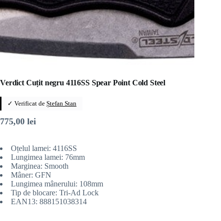
Verdict Cuțit negru 4116SS Spear Point Cold Steel
✓ Verificat de
Ștefan Stan
775,00
lei
Oțelul lamei: 4116SS
Lungimea lamei: 76mm
Marginea: Smooth
Mâner: GFN
Lungimea mânerului: 108mm
Tip de blocare: Tri-Ad Lock
EAN13: 888151038314