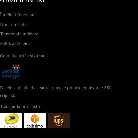
SERVICII ONLINE
Întrebări frecvente
Urmărire colet
Termeni de utilizare
Politica de retur
Cumpărături în siguranță
Datele și plățile dvs. sunt protejate printr-o conexiune SSL
criptată.
Transportatorii noștri