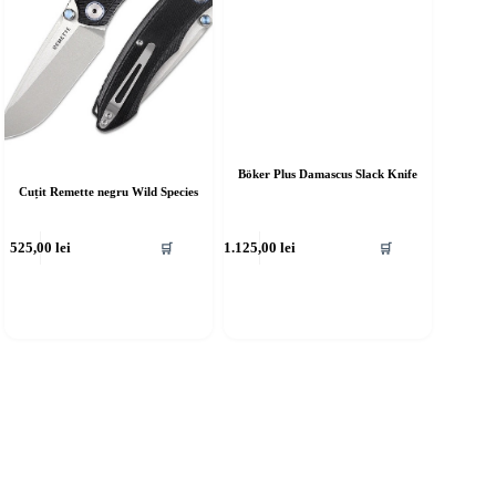
Böker Plus Damascus Slack Knife
Cuțit Remette negru Wild Species
525,00
lei
1.125,00
lei
🛒
🛒