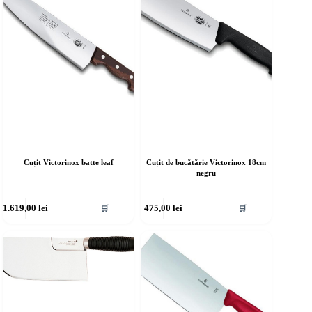
Cuțit Victorinox batte leaf
Cuțit de bucătărie Victorinox 18cm
negru
1.619,00
lei
475,00
lei
🛒
🛒