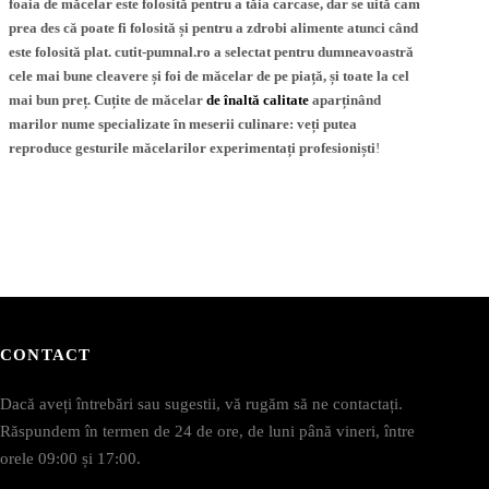
foaia de măcelar
este folosită pentru a tăia carcase, dar se uită cam
prea des că poate fi folosită și pentru a zdrobi alimente atunci când
este folosită plat.
cutit-pumnal.ro
a selectat pentru dumneavoastră
cele mai bune cleavere și foi de măcelar
de pe piață, și toate la cel
mai bun preț. Cuțite de măcelar
de înaltă calitate
aparținând
marilor nume specializate în meserii culinare: veți putea
reproduce gesturile măcelarilor
experimentați
profesioniști
!
CONTACT
Dacă aveți întrebări sau sugestii, vă rugăm să ne contactați.
Răspundem în termen de 24 de ore, de luni până vineri, între
orele 09:00 și 17:00.