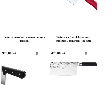
Foaie de măcelar cu mâna dreaptă
Victorinox SwissClassic cuțit
Déglon
chinezesc 18cm roșu – în cutie
975,00
lei
475,00
lei
🛒
🛒