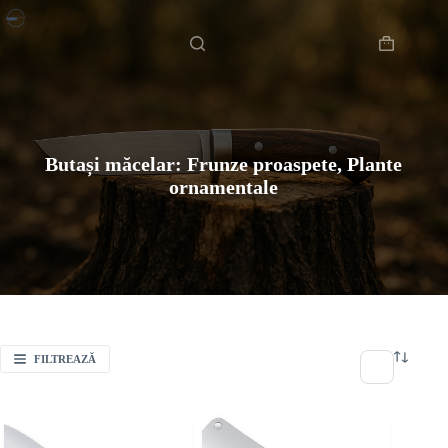
Sari
Acasă
la
conținut
Coș
de
cumpărătur
Butași măcelar: Frunze proaspete, Plante
ornamentale
FILTREAZĂ