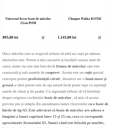
Universal Arcos foaie de măcelar
Chopper Pakka KOTAI
22cm POM
895,00
lei
1.145,00
lei
🛒
🛒
Orice măcelar care se respectă trebuie să aibă un cuțit pe măsura
tăieturilor sale. Pentru a tăia carcasele și bucățile osoase mari de
carne, nimic nu este mai bun decât
frunza de măcelar
care este
cunoscută și sub numele de
couperet
. Acesta este un
cuțit
special
conceput pentru
profesioniștii cărnii
, deoarece are o
lamă mare și
groasă
a cărei putere este de așa natură încât poate rupe cu ușurință
oasele de vânat și de pasăre. Cu siguranță trebuie să vă întrebați
despre originea cuvântului
foaie de măcelar
, să știți că acesta
provine pur și simplu din asemănarea lamei cleaverului
cu o foaie de
hârtie de tip A5. Este adevărat că
foaia de măcelar
are adesea o
lungime a lamei cuprinsă între 15 și 25 cm
, ceea ce corespunde
aproximativ formatului A5. Atunci când este folosită pe muchie,