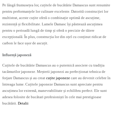
Pe lângă frumusețea lor, cuțitele de bucătărie Damascus sunt renumite
pentru performanțele lor culinare excelente. Datorită construcției lor
multistrat, aceste cuțite oferă o combinație optimă de ascuțime,
rezistență și flexibilitate. Lamele Damasc își păstrează ascuțimea
pentru o perioadă lungă de timp și oferă o precizie de tăiere
excepțională. În plus, construcția lor din oțel cu conținut ridicat de
carbon le face ușor de ascuțit.
Influență japoneză
Cuțitele de bucătărie Damascus au o puternică asociere cu tradiția
tacâmurilor japoneze. Meșterii japonezi au perfecționat tehnica de
forjare Damascus și au creat
cuțite japoneze
care au devenit celebre în
întreaga lume. Cuțitele japoneze Damascus sunt apreciate pentru
ascuțimea lor extremă, manevrabilitate și echilibru perfect. Ele sunt
adesea folosite de bucătari profesioniști în cele mai prestigioase
bucătării.
Detalii