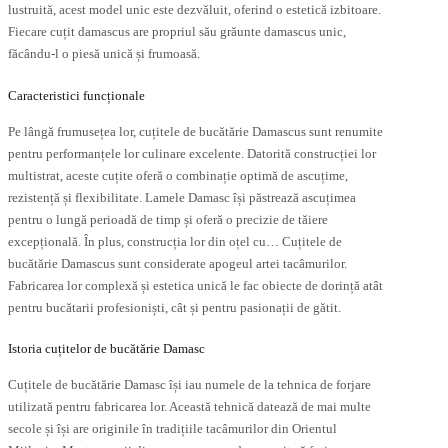
lustruită, acest model unic este dezvăluit, oferind o estetică izbitoare.
Fiecare cuțit damascus are propriul său grăunte damascus unic,
făcându-l o piesă unică și frumoasă.
Caracteristici funcționale
Pe lângă frumusețea lor, cuțitele de bucătărie Damascus sunt renumite
pentru performanțele lor culinare excelente. Datorită construcției lor
multistrat, aceste cuțite oferă o combinație optimă de ascuțime,
rezistență și flexibilitate. Lamele Damasc își păstrează ascuțimea
pentru o lungă perioadă de timp și oferă o precizie de tăiere
excepțională. În plus, construcția lor din oțel cu… Cuțitele de
bucătărie Damascus sunt considerate apogeul artei tacâmurilor.
Fabricarea lor complexă și estetica unică le fac obiecte de dorință atât
pentru bucătarii profesioniști, cât și pentru pasionații de gătit.
Istoria cuțitelor de bucătărie Damasc
Cuțitele de bucătărie Damasc își iau numele de la tehnica de forjare
utilizată pentru fabricarea lor. Această tehnică datează de mai multe
secole și își are originile în tradițiile tacâmurilor din Orientul