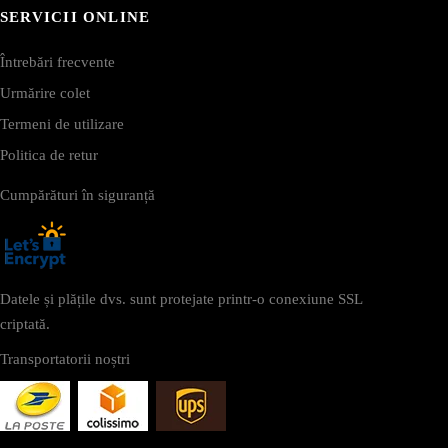
SERVICII ONLINE
Întrebări frecvente
Urmărire colet
Termeni de utilizare
Politica de retur
Cumpărături în siguranță
Datele și plățile dvs. sunt protejate printr-o conexiune SSL
criptată.
Transportatorii noștri