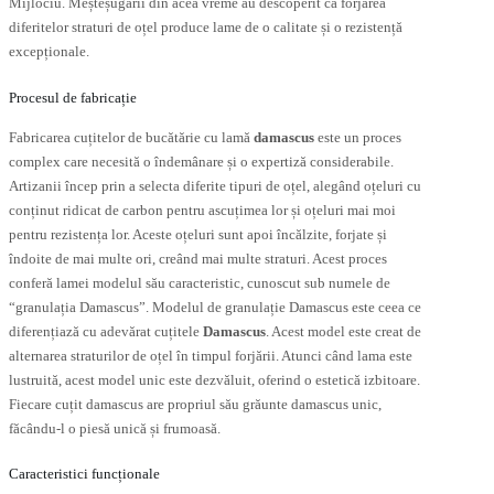
Mijlociu. Meșteșugarii din acea vreme au descoperit că forjarea
diferitelor straturi de oțel produce lame de o calitate și o rezistență
excepționale.
Procesul de fabricație
Fabricarea cuțitelor de bucătărie cu lamă
damascus
este un proces
complex care necesită o îndemânare și o expertiză considerabile.
Artizanii încep prin a selecta diferite tipuri de oțel, alegând oțeluri cu
conținut ridicat de carbon pentru ascuțimea lor și oțeluri mai moi
pentru rezistența lor. Aceste oțeluri sunt apoi încălzite, forjate și
îndoite de mai multe ori, creând mai multe straturi. Acest proces
conferă lamei modelul său caracteristic, cunoscut sub numele de
“granulația Damascus”. Modelul de granulație Damascus este ceea ce
diferențiază cu adevărat cuțitele
Damascus
. Acest model este creat de
alternarea straturilor de oțel în timpul forjării. Atunci când lama este
lustruită, acest model unic este dezvăluit, oferind o estetică izbitoare.
Fiecare cuțit damascus are propriul său grăunte damascus unic,
făcându-l o piesă unică și frumoasă.
Caracteristici funcționale