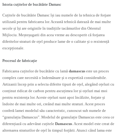
Istoria cuțitelor de bucătărie Damasc
Cuțitele de bucătărie Damasc își iau numele de la tehnica de forjare
utilizată pentru fabricarea lor. Această tehnică datează de mai multe
secole și își are originile în tradițiile tacâmurilor din Orientul
Mijlociu. Meșteșugarii din acea vreme au descoperit că forjarea
diferitelor straturi de oțel produce lame de o calitate și o rezistență
excepționale.
Procesul de fabricație
Fabricarea cuțitelor de bucătărie cu lamă
damascus
este un proces
complex care necesită o îndemânare și o expertiză considerabile.
Artizanii încep prin a selecta diferite tipuri de oțel, alegând oțeluri cu
conținut ridicat de carbon pentru ascuțimea lor și oțeluri mai moi
pentru rezistența lor. Aceste oțeluri sunt apoi încălzite, forjate și
îndoite de mai multe ori, creând mai multe straturi. Acest proces
conferă lamei modelul său caracteristic, cunoscut sub numele de
“granulația Damascus”. Modelul de granulație Damascus este ceea ce
diferențiază cu adevărat cuțitele
Damascus
. Acest model este creat de
alternarea straturilor de oțel în timpul forjării. Atunci când lama este