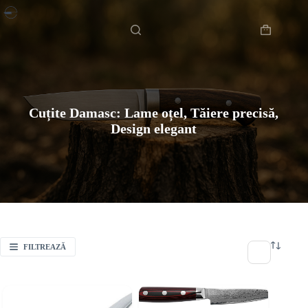
Sari
Acasă
la
conținut
Coș
de
cumpărătur
Cuțite Damasc: Lame oțel, Tăiere precisă,
Design elegant
FILTREAZĂ