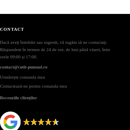
CONTACT
Dacă aveți întrebări sau sugestii, vă rugăm să ne contactați.
Răspundem în termen de 24 de ore, de luni până vineri, între
orele 09:00 și 17:00.
contact@cutit-pumnal.ro
Urmărește comanda mea
Contactează-ne pentru comanda mea
Recenziile clienților