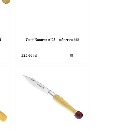
ă
Cuțit Nontron n°22 – mâner cu bilă
525,00
lei
🛒