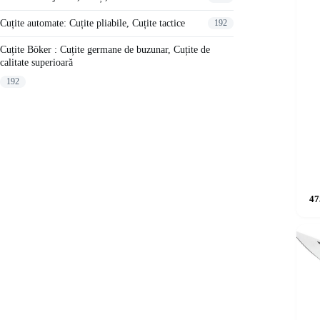
Cuțite automate: Cuțite pliabile, Cuțite tactice
192
Cuțite Böker : Cuțite germane de buzunar, Cuțite de
calitate superioară
192
47