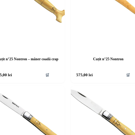
țit n°25 Nontron – mâner coadă crap
Cuțit n°25 Nontron
5,00
lei
🛒
575,00
lei
🛒