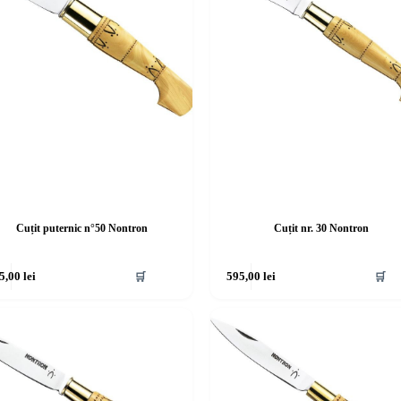
Cuțit puternic n°50 Nontron
Cuțit nr. 30 Nontron
5,00
lei
🛒
595,00
lei
🛒