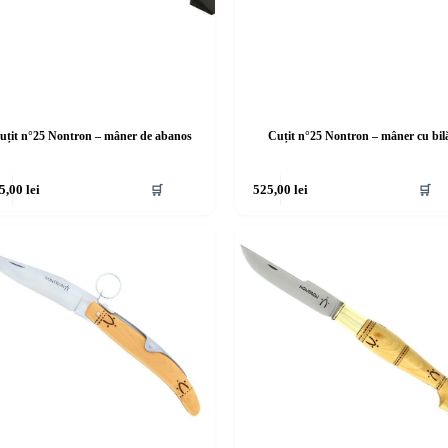
uțit n°25 Nontron – mâner de abanos
Cuțit n°25 Nontron – mâner cu bil
5,00
lei
🛒
525,00
lei
🛒