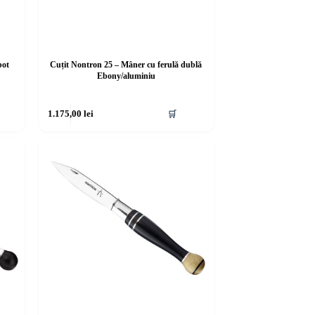
bot
Cuțit Nontron 25 – Mâner cu ferulă dublă
Ebony/aluminiu
1.175,00
lei
🛒