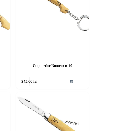
Cuțit breloc Nontron n°10
345,00
lei
🛒