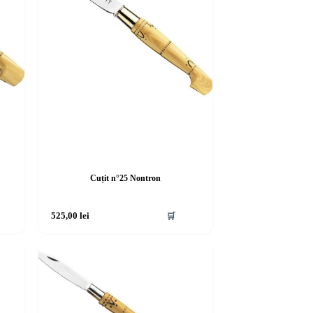
Cuțit n°25 Nontron
525,00
lei
🛒