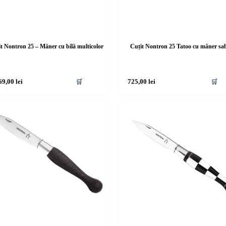
t Nontron 25 – Mâner cu bilă multicolor
Cuțit Nontron 25 Tatoo cu mâner sa
69,00
lei
🛒
725,00
lei
🛒