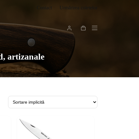
Contact
Urmărirea coletelor
Coș
de
cumpărături
, artizanale