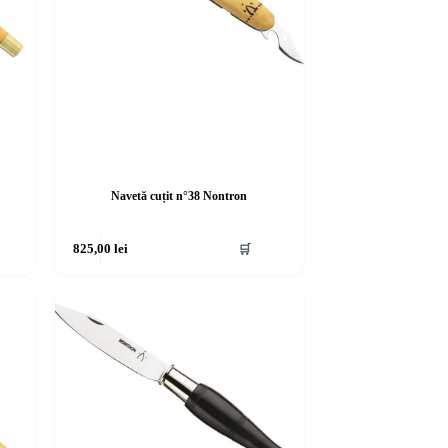
Navetă cuțit n°38 Nontron
825,00
lei
🛒