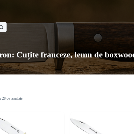
ron: Cuțite franceze, lemn de boxwood
e 28 de rezultate