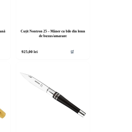
lană
Cuțit Nontron 25 – Mâner cu bile din lemn
de buxus/amarant
925,00
lei
🛒