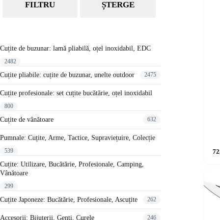
FILTRU
ȘTERGE
Cuțite de buzunar: lamă pliabilă, oțel inoxidabil, EDC
2482
Cuțite pliabile: cuțite de buzunar, unelte outdoor
2475
Cuțite profesionale: set cuțite bucătărie, oțel inoxidabil
800
Cuțite de vânătoare
632
Pumnale: Cuțite, Arme, Tactice, Supraviețuire, Colecție
539
72
Cuțite: Utilizare, Bucătărie, Profesionale, Camping,
Vânătoare
299
Cuțite Japoneze: Bucătărie, Profesionale, Ascuțite
262
Accesorii: Bijuterii, Genți, Curele
246