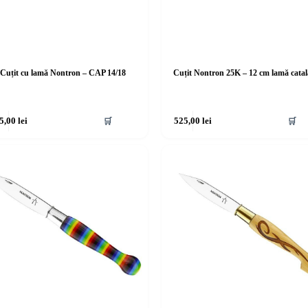
Cuțit cu lamă Nontron – CAP 14/18
Cuțit Nontron 25K – 12 cm lamă cata
5,00
lei
🛒
525,00
lei
🛒