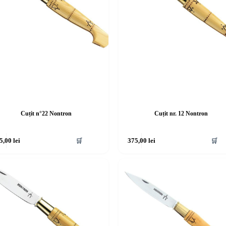
Cuțit n°22 Nontron
Cuțit nr. 12 Nontron
5,00
lei
🛒
375,00
lei
🛒