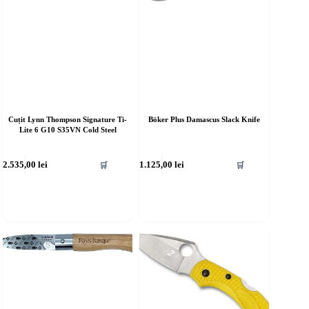
Cuțit Lynn Thompson Signature Ti-
Böker Plus Damascus Slack Knife
Lite 6 G10 S35VN Cold Steel
2.535,00
lei
1.125,00
lei
🛒
🛒