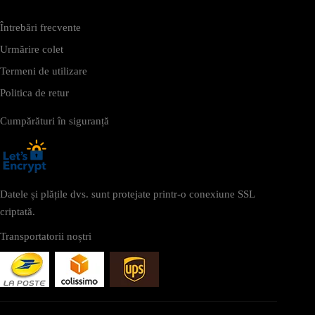
Întrebări frecvente
Urmărire colet
Termeni de utilizare
Politica de retur
Cumpărături în siguranță
Datele și plățile dvs. sunt protejate printr-o conexiune SSL
criptată.
Transportatorii noștri