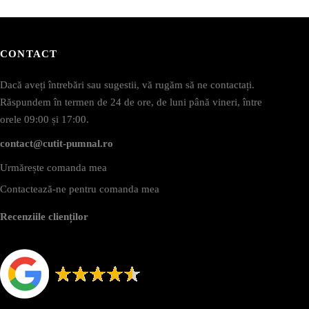
CONTACT
Dacă aveți întrebări sau sugestii, vă rugăm să ne contactați.
Răspundem în termen de 24 de ore, de luni până vineri, între
orele 09:00 și 17:00.
contact@cutit-pumnal.ro
Urmărește comanda mea
Contactează-ne pentru comanda mea
Recenziile clienților