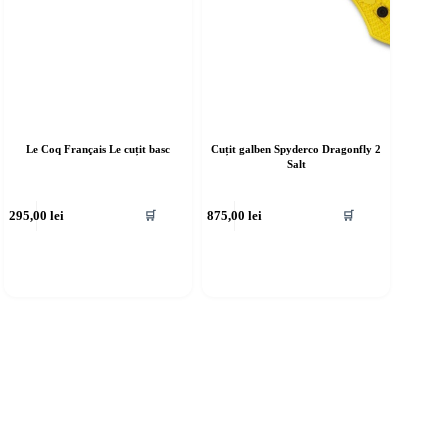
Le Coq Français Le cuțit basc
Cuțit galben Spyderco Dragonfly 2
Salt
295,00
lei
875,00
lei
🛒
🛒