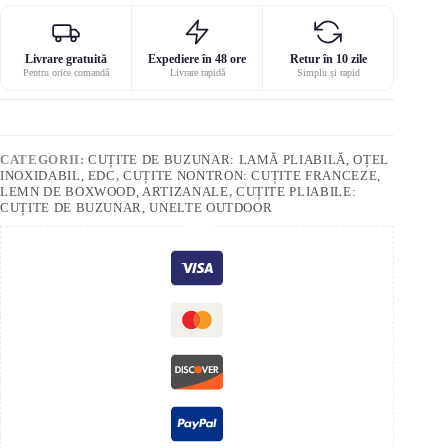
Livrare gratuită
Expediere în 48 ore
Retur în 10 zile
Pentru orice comandă
Livrare rapidă
Simplu și rapid
CATEGORII:
CUȚITE DE BUZUNAR: LAMĂ PLIABILĂ, OȚEL
INOXIDABIL, EDC
,
CUȚITE NONTRON: CUȚITE FRANCEZE,
LEMN DE BOXWOOD, ARTIZANALE
,
CUȚITE PLIABILE:
CUȚITE DE BUZUNAR, UNELTE OUTDOOR