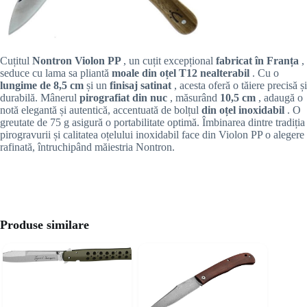
Cuțitul
Nontron Violon PP
, un cuțit excepțional
fabricat în Franța
,
seduce cu lama sa pliantă
moale din oțel T12 nealterabil
. Cu o
lungime de 8,5 cm
și un
finisaj satinat
, acesta oferă o tăiere precisă și
durabilă. Mânerul
pirografiat din nuc
, măsurând
10,5 cm
, adaugă o
notă elegantă și autentică, accentuată de bolțul
din oțel inoxidabil
. O
greutate de 75 g asigură o portabilitate optimă. Îmbinarea dintre tradiția
pirogravurii și calitatea oțelului inoxidabil face din Violon PP o alegere
rafinată, întruchipând măiestria Nontron.
Produse similare