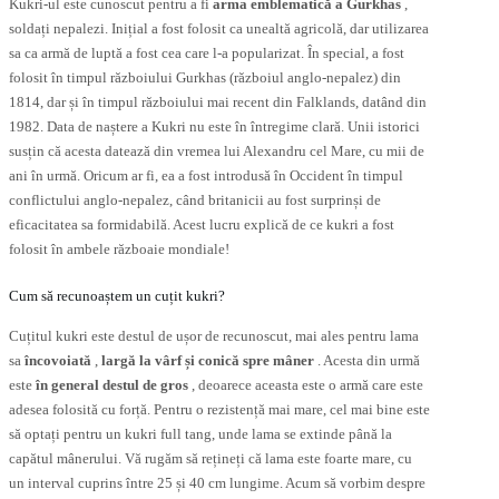
Kukri-ul este cunoscut pentru a fi
arma emblematică a Gurkhas
,
soldați nepalezi. Inițial a fost folosit ca unealtă agricolă, dar utilizarea
sa ca armă de luptă a fost cea care l-a popularizat. În special, a fost
folosit în timpul războiului Gurkhas (războiul anglo-nepalez) din
1814, dar și în timpul războiului mai recent din Falklands, datând din
1982. Data de naștere a Kukri nu este în întregime clară. Unii istorici
susțin că acesta datează din vremea lui Alexandru cel Mare, cu mii de
ani în urmă. Oricum ar fi, ea a fost introdusă în Occident în timpul
conflictului anglo-nepalez, când britanicii au fost surprinși de
eficacitatea sa formidabilă. Acest lucru explică de ce kukri a fost
folosit în ambele războaie mondiale!
Cum să recunoaștem un cuțit kukri?
Cuțitul kukri este destul de ușor de recunoscut, mai ales pentru lama
sa
încovoiată
,
largă la vârf și conică spre mâner
. Acesta din urmă
este
în general destul de gros
, deoarece aceasta este o armă care este
adesea folosită cu forță. Pentru o rezistență mai mare, cel mai bine este
să optați pentru un kukri full tang, unde lama se extinde până la
capătul mânerului. Vă rugăm să rețineți că lama este foarte mare, cu
un interval cuprins între 25 și 40 cm lungime. Acum să vorbim despre