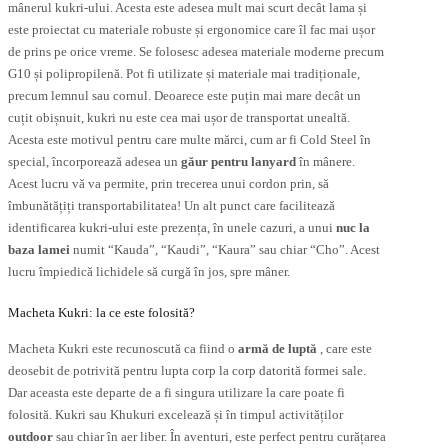
mânerul kukri-ului. Acesta este adesea mult mai scurt decât lama și
este proiectat cu materiale robuste și ergonomice care îl fac mai ușor
de prins pe orice vreme. Se folosesc adesea materiale moderne precum
G10 și polipropilenă. Pot fi utilizate și materiale mai tradiționale,
precum lemnul sau cornul. Deoarece este puțin mai mare decât un
cuțit obișnuit, kukri nu este cea mai ușor de transportat unealtă.
Acesta este motivul pentru care multe mărci, cum ar fi Cold Steel în
special, încorporează adesea un
găur pentru lanyard
în mânere.
Acest lucru vă va permite, prin trecerea unui cordon prin, să
îmbunătățiți transportabilitatea! Un alt punct care facilitează
identificarea kukri-ului este prezența, în unele cazuri, a unui
nuc la
baza lamei
numit “Kauda”, “Kaudi”, “Kaura” sau chiar “Cho”. Acest
lucru împiedică lichidele să curgă în jos, spre mâner.
Macheta Kukri: la ce este folosită?
Macheta Kukri este recunoscută ca fiind o
armă de luptă
, care este
deosebit de potrivită pentru lupta corp la corp datorită formei sale.
Dar aceasta este departe de a fi singura utilizare la care poate fi
folosită. Kukri sau Khukuri excelează și în timpul activităților
outdoor
sau chiar în aer liber. În aventuri, este perfect pentru curățarea