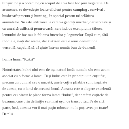
tufișurilor și a potecilor, cu scopul de a vă face loc prin vegetație. De
asemenea, se dovedește foarte eficient pentru
camping
,
survival
,
bushcraft
precum și
hunting
, în special pentru măcelărirea
animalelor. Nu este utilizarea la care vă gândiți imediat, dar servește și
ca
unealtă utilitară pentru casă
, servind, de exemplu, la tăierea
lemnului de foc sau la felierea fructelor și legumelor. După cum, fără
îndoială, v-ați dat seama, dar kukri-ul este o armă deosebit de
versatilă, capabilă să vă ajute într-un număr bun de domenii.
Forma lamei “Kukri”
Notorietatea kukri-ului este de așa natură încât numele său este acum
asociat cu o formă a lamei. Deși kukri este în principiu un cuțit fix,
precum un pumnal sau o macetă, unele cuțite pliabile sunt inspirate
de acesta, cu o lamă de aceeași formă. Aceasta este o alegere excelentă
pentru cei cărora le place forma lamei “kukri”, dar preferă cuțitele de
buzunar, care prin definiție sunt mai ușor de transportat. Pe de altă
parte, însă, acestea vor fi mai puțin robuste: nu le poți avea pe toate!
Detalii