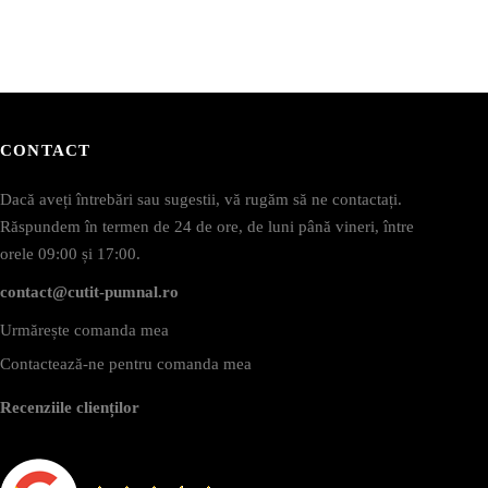
CONTACT
Dacă aveți întrebări sau sugestii, vă rugăm să ne contactați.
Răspundem în termen de 24 de ore, de luni până vineri, între
orele 09:00 și 17:00.
contact@cutit-pumnal.ro
Urmărește comanda mea
Contactează-ne pentru comanda mea
Recenziile clienților