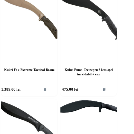
Kukri Fox Extreme Tactical Bronz
Kukri Puma-Tec negru 31cm oțel
inoxidabil + caz
1.389,00
lei
475,00
lei
🛒
🛒