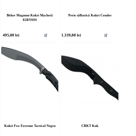
Böker Magnum Kukri Machetă
Perie sălbatică Kukri Condor
02RY694
495,00
lei
1.339,00
lei
🛒
🛒
Kukri Fox Extreme Tactical Negru
CRKT Kuk