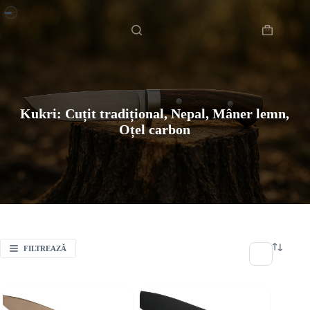
Sari
Acasă
la
conținut
Coș
de
cumpărătur
Kukri: Cuțit tradițional, Nepal, Mâner lemn,
Oțel carbon
FILTREAZĂ