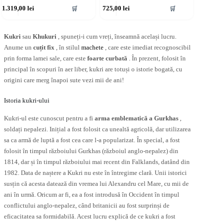
1.319,00
lei
725,00
lei
🛒
🛒
Kukri
sau
Khukuri
, spuneți-i cum vreți, înseamnă același lucru.
Anume un
cuțit fix
, în stilul
machete
, care este imediat recognoscibil
prin forma lamei sale, care este
foarte curbată
. În prezent, folosit în
principal în scopuri în aer liber, kukri are totuși o istorie bogată, cu
origini care merg înapoi sute vezi mii de ani!
Istoria kukri-ului
Kukri-ul este cunoscut pentru a fi
arma emblematică a Gurkhas
,
soldați nepalezi. Inițial a fost folosit ca unealtă agricolă, dar utilizarea
sa ca armă de luptă a fost cea care l-a popularizat. În special, a fost
folosit în timpul războiului Gurkhas (războiul anglo-nepalez) din
1814, dar și în timpul războiului mai recent din Falklands, datând din
1982. Data de naștere a Kukri nu este în întregime clară. Unii istorici
susțin că acesta datează din vremea lui Alexandru cel Mare, cu mii de
ani în urmă. Oricum ar fi, ea a fost introdusă în Occident în timpul
conflictului anglo-nepalez, când britanicii au fost surprinși de
eficacitatea sa formidabilă. Acest lucru explică de ce kukri a fost