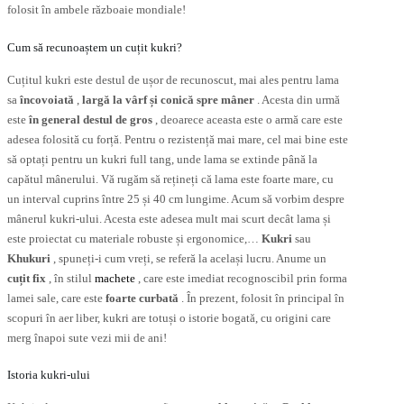
folosit în ambele războaie mondiale!
Cum să recunoaștem un cuțit kukri?
Cuțitul kukri este destul de ușor de recunoscut, mai ales pentru lama
sa
încovoiată
,
largă la vârf și conică spre mâner
. Acesta din urmă
este
în general destul de gros
, deoarece aceasta este o armă care este
adesea folosită cu forță. Pentru o rezistență mai mare, cel mai bine este
să optați pentru un kukri full tang, unde lama se extinde până la
capătul mânerului. Vă rugăm să rețineți că lama este foarte mare, cu
un interval cuprins între 25 și 40 cm lungime. Acum să vorbim despre
mânerul kukri-ului. Acesta este adesea mult mai scurt decât lama și
este proiectat cu materiale robuste și ergonomice,…
Kukri
sau
Khukuri
, spuneți-i cum vreți, se referă la același lucru. Anume un
cuțit fix
, în stilul
machete
, care este imediat recognoscibil prin forma
lamei sale, care este
foarte curbată
. În prezent, folosit în principal în
scopuri în aer liber, kukri are totuși o istorie bogată, cu origini care
merg înapoi sute vezi mii de ani!
Istoria kukri-ului