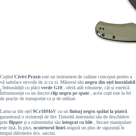
Cuțitul
Civivi Praxis
este un instrument de calitate conceput pentru a
vă satisface nevoile de zi cu zi. Mânerul său
negru din oțel inoxidabil
, îmbunătățit cu plăci
verde G10
, oferă atât robustețe, cât și estetică.
Înfrumusețat cu un discret
clip negru pe spate
, acest cuțit este la fel
de practic de transportat ca și de utilizat.
Lama sa din oțel
9Cr18MoV
cu un
finisaj negru spălat la piatră
garantează o rezistență de fier. Datorită sistemului său de deschidere
prin
flipper
și a rulmentului său
integrat cu bile
, fiecare manipulare
este lină. În plus,
ncuietorul liniei
asigură un plus de siguranță în
timpul diferitelor dvs. sarcini.