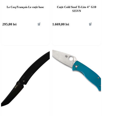
Le Coq Français Le cuțit basc
Cuțit Cold Steel Ti-Lite 4″ G10
S35VN
295,00
lei
1.669,00
lei
🛒
🛒