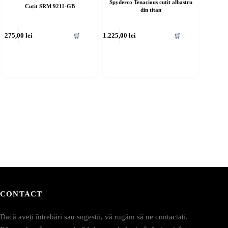
Spyderco Tenacious cuțit albastru
Cuțit SRM 9211-GB
din titan
275,00
lei
1.225,00
lei
🛒
🛒
CONTACT
Dacă aveți întrebări sau sugestii, vă rugăm să ne contactați.