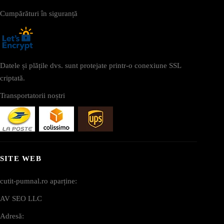
Cumpărături în siguranță
Datele și plățile dvs. sunt protejate printr-o conexiune SSL
criptată.
Transportatorii noștri
SITE WEB
cutit-pumnal.ro aparține:
AV SEO LLC
Adresă: