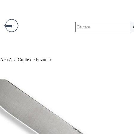
Sari
la
conținut
Niciun
rezultat
Acasă
/
Cuțite de buzunar