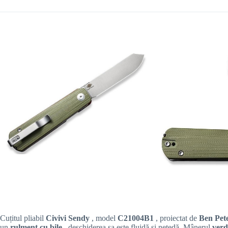
Cuțitul pliabil
Civivi Sendy
, model
C21004B1
, proiectat de
Ben Pet
un
rulment cu bile
, deschiderea sa este fluidă și netedă. Mânerul
verd