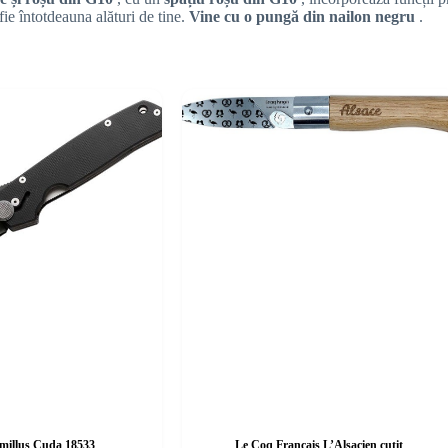
 fie întotdeauna alături de tine.
Vine cu o pungă din nailon negru
.
millus Cuda 18533
Le Coq Français L’Alsacien cuțit