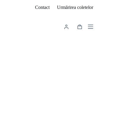
Contact
Urmărirea coletelor
Coș
de
cumpărături