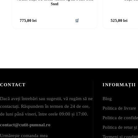
Steel
775,00
lei
🛒
525,00
lei
CONTACT
INFORMAȚII
Dacă aveți întrebări sau sugestii, vă rugăm să ne
Blog
contactați. Răspundem în termen de 24 de ore,
Politica de livrare
de luni până vineri, între orele 09:00 și 17:00.
Politica de confide
contact@cutit-pumnal.ro
Politica de retur ș
Urmărește comanda mea
Termeni și condiții