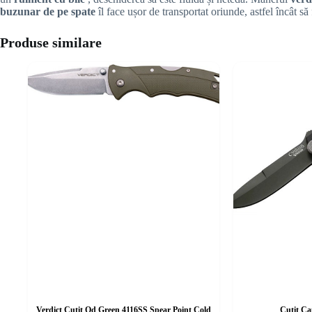
buzunar de pe spate
îl face ușor de transportat oriunde, astfel încât să
Produse similare
Verdict Cuțit Od Green 4116SS Spear Point Cold
Cuțit Ca