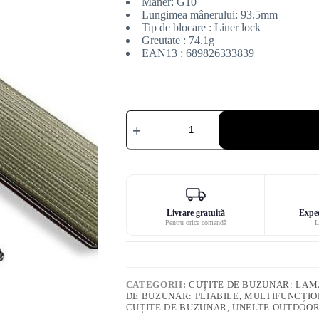
Mâner: G10
Lungimea mânerului: 93.5mm
Tip de blocare : Liner lock
Greutate : 74.1g
EAN13 : 689826333839
Cantitate
Cuțit
Sendy
G10
Civivi
roșu/verde
Livrare gratuită
Exped
Pentru orice comandă
L
CATEGORII:
CUȚITE DE BUZUNAR: LAMĂ
DE BUZUNAR: PLIABILE, MULTIFUNCȚIO
CUȚITE DE BUZUNAR, UNELTE OUTDOO