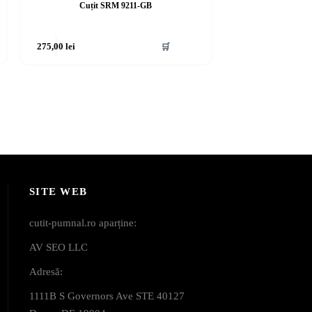
Cuțit SRM 9211-GB
275,00
lei
🛒
SITE WEB
cutit-pumnal.ro aparține:
AV SEO LLC
Adresă:
1111B S Governors Ave STE 40127