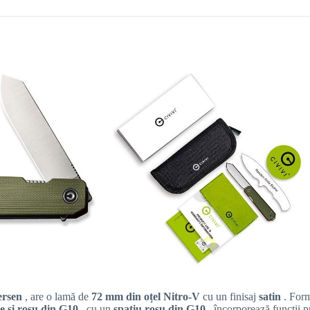
ersen
, are o lamă de
72 mm din oțel Nitro-V
cu un finisaj
satin
. For
e și roșu din G10
, cu un
spațiu roșu din G10
, încorporează funcții p