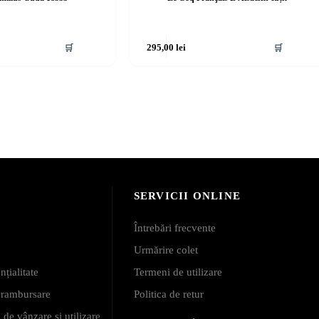
🛒
295,00
lei
🛒
SERVICII ONLINE
Întrebări frecvente
Urmărire colet
nțialitate
Termeni de utilizare
i rambursare
Politica de retur
 de vânzare și utilizare