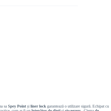
ma sa
Spey Point
și
liner lock
garantează o utilizare sigură. Echipat cu
ractice, cum ar fi un
înțepător de dinți
și
stweezers
. Clema
de