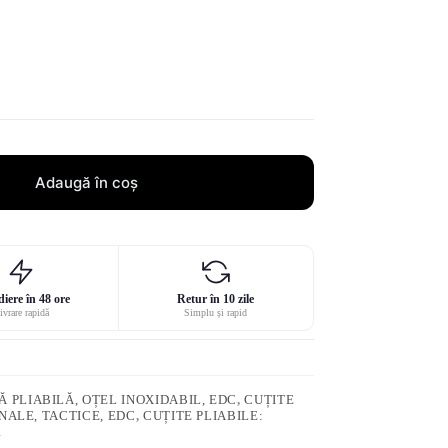
Adaugă în coș
iere în 48 ore
Retur în 10 zile
ivrare rapidă
Simplu și rapid
 PLIABILĂ, OȚEL INOXIDABIL, EDC
,
CUȚITE
NALE, TACTICE, EDC
,
CUȚITE PLIABILE:
R