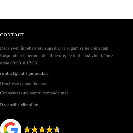
CONTACT
Dacă aveți întrebări sau sugestii, vă rugăm să ne contactați.
Răspundem în termen de 24 de ore, de luni până vineri, între
orele 09:00 și 17:00.
contact@cutit-pumnal.ro
Urmărește comanda mea
Contactează-ne pentru comanda mea
Recenziile clienților