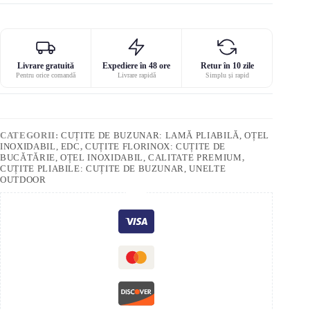
Livrare gratuită
Expediere în 48 ore
Retur în 10 zile
Pentru orice comandă
Livrare rapidă
Simplu și rapid
CATEGORII:
CUȚITE DE BUZUNAR: LAMĂ PLIABILĂ, OȚEL
INOXIDABIL, EDC
,
CUȚITE FLORINOX: CUȚITE DE
BUCĂTĂRIE, OȚEL INOXIDABIL, CALITATE PREMIUM
,
CUȚITE PLIABILE: CUȚITE DE BUZUNAR, UNELTE
OUTDOOR