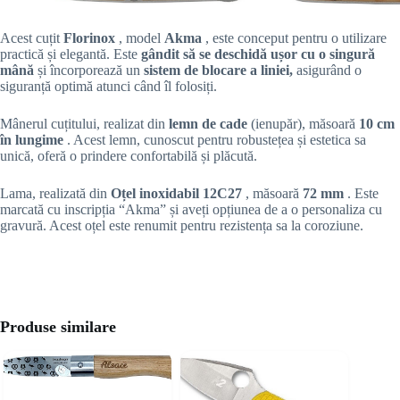
Acest cuțit
Florinox
, model
Akma
, este conceput pentru o utilizare
practică și elegantă. Este
gândit să se deschidă ușor cu o singură
mână
și încorporează un
sistem de blocare a liniei,
asigurând o
siguranță optimă atunci când îl folosiți.
Mânerul cuțitului, realizat din
lemn de cade
(ienupăr), măsoară
10 cm
în lungime
. Acest lemn, cunoscut pentru robustețea și estetica sa
unică, oferă o prindere confortabilă și plăcută.
Lama, realizată din
Oțel inoxidabil 12C27
, măsoară
72 mm
. Este
marcată cu inscripția “Akma” și aveți opțiunea de a o personaliza cu
gravură. Acest oțel este renumit pentru rezistența sa la coroziune.
Produse similare