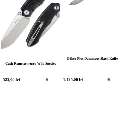
Böker Plus Damascus Slack Knife
Cuțit Remette negru Wild Species
525,00
lei
1.125,00
lei
🛒
🛒