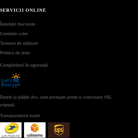
SERVICII ONLINE
Întrebări frecvente
Urmărire colet
Termeni de utilizare
Politica de retur
Cumpărături în siguranță
Datele și plățile dvs. sunt protejate printr-o conexiune SSL
criptată.
Transportatorii noștri