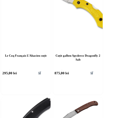
Le Coq Français L’Alsacien cuțit
Cuțit galben Spyderco Dragonfly 2
Salt
295,00
lei
875,00
lei
🛒
🛒