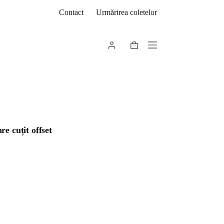
Contact
Urmărirea coletelor
Coș
de
cumpărături
e cuțit offset