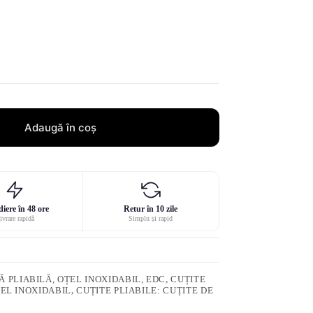
Adaugă în coș
iere în 48 ore
Retur în 10 zile
ivrare rapidă
Simplu și rapid
 PLIABILĂ, OȚEL INOXIDABIL, EDC
,
CUȚITE
ȚEL INOXIDABIL
,
CUȚITE PLIABILE: CUȚITE DE