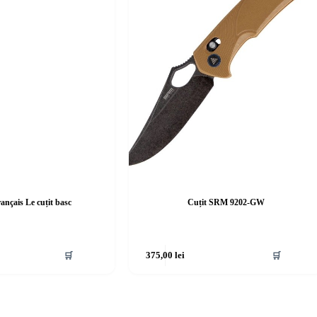
ançais Le cuțit basc
Cuțit SRM 9202-GW
🛒
375,00
lei
🛒