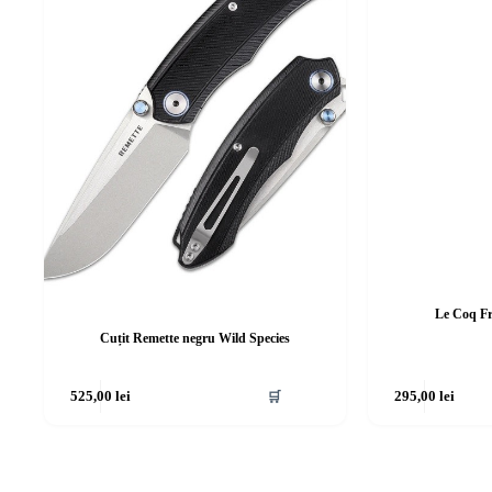
Le Coq Fr
Cuțit Remette negru Wild Species
525,00
lei
🛒
295,00
lei