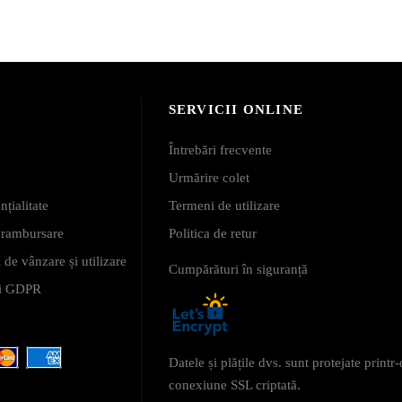
SERVICII ONLINE
Întrebări frecvente
Urmărire colet
nțialitate
Termeni de utilizare
i rambursare
Politica de retur
 de vânzare și utilizare
Cumpărături în siguranță
 și GDPR
Datele și plățile dvs. sunt protejate printr-
conexiune SSL criptată.