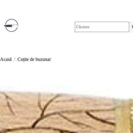
Sari
la
conținut
Niciun
rezultat
Acasă
/
Cuțite de buzunar