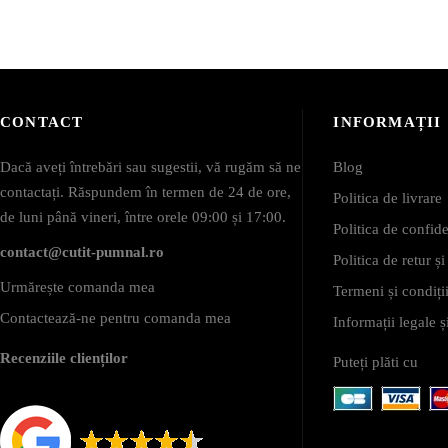
CONTACT
INFORMAȚII
Dacă aveți întrebări sau sugestii, vă rugăm să ne
Blog
contactați. Răspundem în termen de 24 de ore,
Politica de livrare
de luni până vineri, între orele 09:00 și 17:00.
Politica de confide
contact@cutit-pumnal.ro
Politica de retur ș
Urmărește comanda mea
Termeni și condiții
Contactează-ne pentru comanda mea
Informații legale
Recenziile clienților
Puteți plăti cu