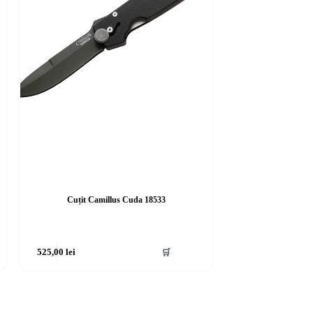
Cuțit Camillus Cuda 18533
525,00
lei
🛒