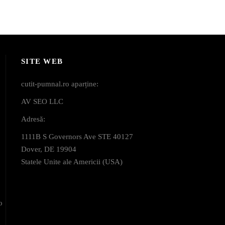
SITE WEB
cutit-pumnal.ro aparține:
AV SEO LLC
Adresă:
1111B S Governors Ave STE 40127
Dover, DE 19904
Statele Unite ale Americii (USA)
o