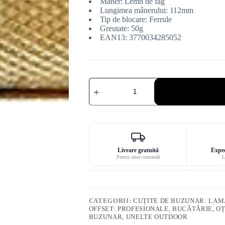
Mâner: Lemn de fag
Lungimea mânerului: 112mm
Tip de blocare: Ferrule
Greutate: 50g
EAN13: 3770034285052
Cantitate
Focus
Seria
de
vânătoare
de
căprioare
cuțit
offset
Livrare gratuită
Exped
Pentru orice comandă
L
CATEGORII:
CUȚITE DE BUZUNAR: LAMĂ
OFFSET: PROFESIONALE, BUCĂTĂRIE, O
BUZUNAR, UNELTE OUTDOOR