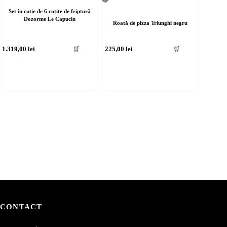
Set în cutie de 6 cuțite de friptură
Dozorme Le Capucin
Roată de pizza Triunghi negru
1.319,00
lei
225,00
lei
🛒
🛒
CONTACT