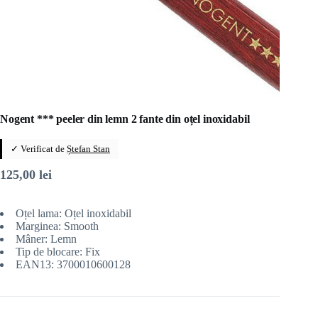
Nogent *** peeler din lemn 2 fante din oțel inoxidabil
✓ Verificat de
Ștefan Stan
125,00
lei
Oțel lama: Oțel inoxidabil
Marginea: Smooth
Mâner: Lemn
Tip de blocare: Fix
EAN13: 3700010600128