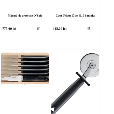
Mănușă de protecție O’Safe
Cuțit Tokisu 17cm G10 Santoku
775,00
lei
445,00
lei
🛒
🛒