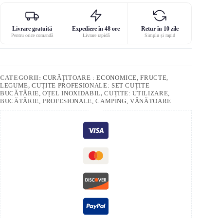
Livrare gratuită
Expediere în 48 ore
Retur în 10 zile
Pentru orice comandă
Livrare rapidă
Simplu și rapid
CATEGORII:
CURĂȚITOARE : ECONOMICE, FRUCTE,
LEGUME
,
CUȚITE PROFESIONALE: SET CUȚITE
BUCĂTĂRIE, OȚEL INOXIDABIL
,
CUȚITE: UTILIZARE,
BUCĂTĂRIE, PROFESIONALE, CAMPING, VÂNĂTOARE