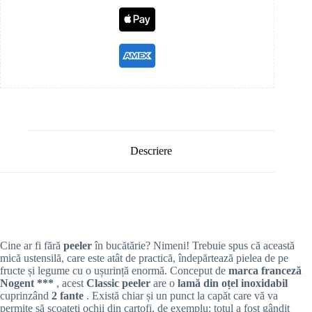
Descriere
Cine ar fi fără
peeler
în bucătărie? Nimeni! Trebuie spus că această
mică ustensilă, care este atât de practică, îndepărtează pielea de pe
fructe și legume cu o ușurință enormă. Conceput de
marca franceză
Nogent ***
, acest
Classic peeler
are o
lamă din oțel inoxidabil
cuprinzând
2 fante
. Există chiar și un punct la capăt care vă va
permite să scoateți ochii din cartofi, de exemplu: totul a fost gândit