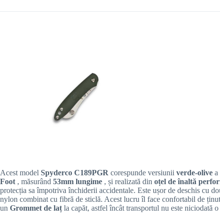
Acest model
Spyderco C189PGR
corespunde versiunii
verde-olive
a
Foot
, măsurând
53mm lungime
, și realizată din
oțel de înaltă per
protecția sa împotriva închiderii accidentale. Este ușor de deschis cu do
nylon combinat cu fibră de sticlă. Acest lucru îl face confortabil de ținu
un
Grommet de laț
la capăt, astfel încât transportul nu este niciodată 