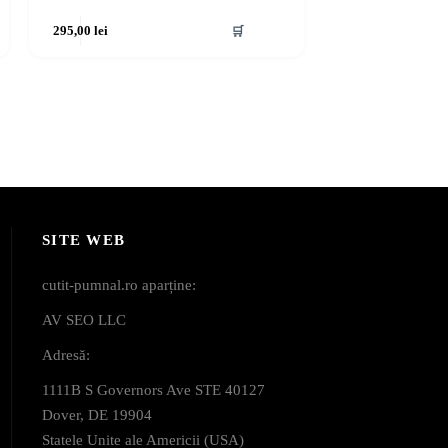
295,00
lei
🛒
SITE WEB
cutit-pumnal.ro aparține:
AV SEO LLC
Adresă:
1111B S Governors Ave STE 40127
Dover, DE 19904
Statele Unite ale Americii (USA)