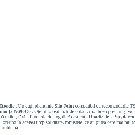
Roadie
. Un cuțit pliant mic
Slip Joint
compatibil cu recomandările 
formanță N690Co
. Oțelul folosit include cobalt, molibden precum și v
uă mâini, fără a fi nevoie de unghii. Acest cuțit
Roadie
de la
Spyderco
t, oferind în același timp soliditate, robustețe: ce ați putea cere mai mu
o problemă.