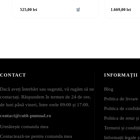
525,00
lei
🛒
1.669,00
lei
CONTACT
INFORMAȚII
Dacă aveți întrebări sau sugestii, vă rugăm să ne
Blog
contactați. Răspundem în termen de 24 de ore,
Politica de livrare
de luni până vineri, între orele 09:00 și 17:00.
Politica de confide
contact@cutit-pumnal.ro
Politica de retur ș
Urmărește comanda mea
Termeni și condiții
Contactează-ne pentru comanda mea
Informații legale