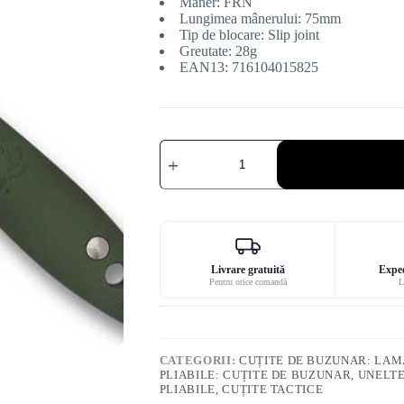
Mâner: FRN
Lungimea mânerului: 75mm
Tip de blocare: Slip joint
Greutate: 28g
EAN13: 716104015825
Cantitate
Spyderco
Roadie
cuțit
verde
măsliniu
Livrare gratuită
Exped
Pentru orice comandă
L
CATEGORII:
CUȚITE DE BUZUNAR: LAMĂ
PLIABILE: CUȚITE DE BUZUNAR, UNELT
PLIABILE, CUȚITE TACTICE