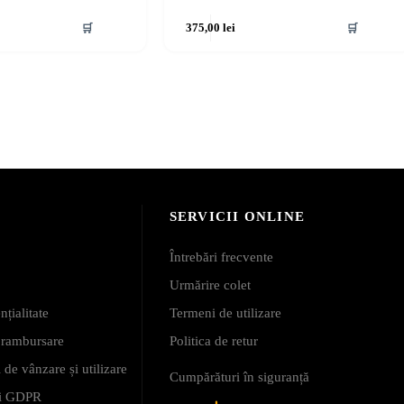
🛒
375,00
lei
🛒
SERVICII ONLINE
Întrebări frecvente
Urmărire colet
nțialitate
Termeni de utilizare
i rambursare
Politica de retur
 de vânzare și utilizare
Cumpărături în siguranță
 și GDPR