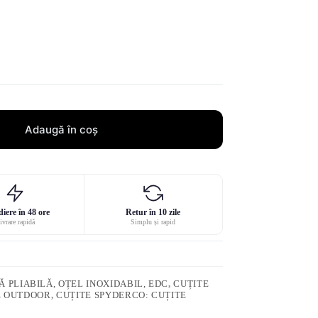
Adaugă în coș
iere în 48 ore
Retur în 10 zile
ivrare rapidă
Simplu și rapid
 PLIABILĂ, OȚEL INOXIDABIL, EDC
,
CUȚITE
E OUTDOOR
,
CUȚITE SPYDERCO: CUȚITE