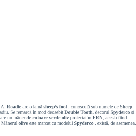
TSA.
Roadie
are o lamă
sheep’s foot
, cunoscută sub numele de
Sheep
anadiu. Se remarcă în mod deosebit
Double Tooth
, decorul
Spyderco
și
are un mâner
de culoare verde oliv
proiectat în
FRN
, acesta fiind
lt? Mânerul
olive
este marcat cu modelul
Spyderco
, există, de asemenea,