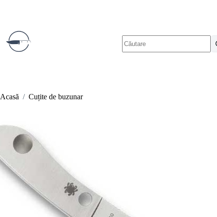
Sari
la
conținut
Niciun
rezultat
Acasă
/
Cuțite de buzunar