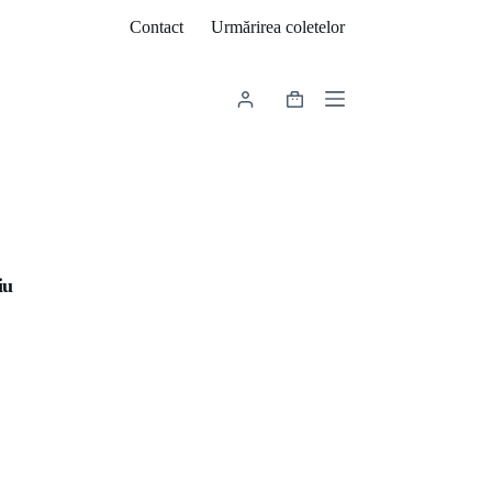
Contact
Urmărirea coletelor
Coș
de
cumpărături
iu